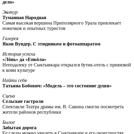
дело»
Экотур
Туманная Народная
Самая высокая вершина Приполярного Урала привлекает
новичков и опытных туристов
Галерея
Яков Вундер. С этюдником и фотоаппаратом
История успеха
«Лöнь» да «Енкöла»
Неподалеку от Сыктывкара открылся бутик-отель с привязкой
к коми культуре
Найти себя
Татьяна Бобович: «Модель – это состояние души»
Сцена
Сельские гастроли
Спектакли Театра драмы им. В. Савина смогли посмотреть
жители районов республики
Былое
Забытая дорога
Ее следы можно увидеть в Сыктывкаре и его окрестностях