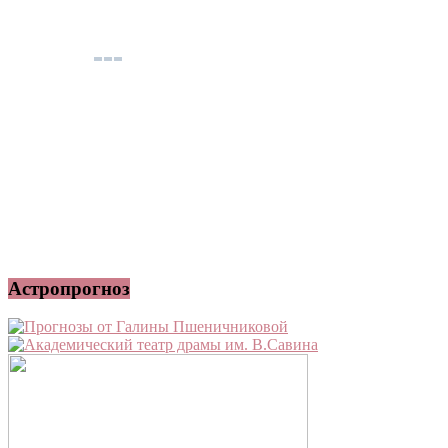
Астропрогноз