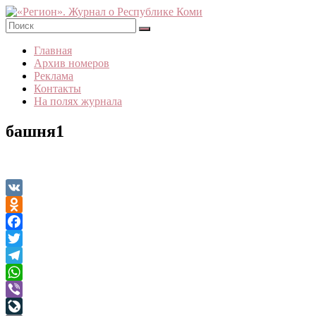
Skip
to
content
«Регион».
Главная
Журнал
Архив номеров
о
Реклама
Республике
Контакты
Коми
На полях журнала
башня1
VK
Odnoklassniki
Facebook
Twitter
Telegram
WhatsApp
Viber