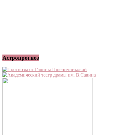
Астропрогноз