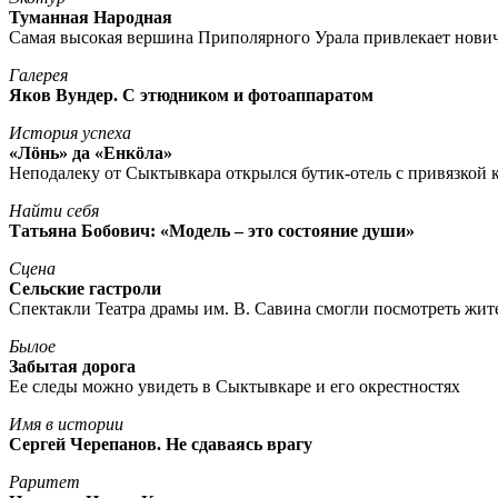
Туманная Народная
Самая высокая вершина Приполярного Урала привлекает нови
Галерея
Яков Вундер. С этюдником и фотоаппаратом
История успеха
«Лöнь» да «Енкöла»
Неподалеку от Сыктывкара открылся бутик-отель с привязкой к
Найти себя
Татьяна Бобович: «Модель – это состояние души»
Сцена
Сельские гастроли
Спектакли Театра драмы им. В. Савина смогли посмотреть жи
Былое
Забытая дорога
Ее следы можно увидеть в Сыктывкаре и его окрестностях
Имя в истории
Сергей Черепанов. Не сдаваясь врагу
Раритет