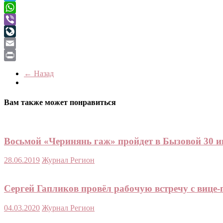
Telegram
WhatsApp
Viber
LiveJournal
Email
Print
← Назад
Вам также может понравиться
Восьмой «Черинянь гаж» пройдет в Бызовой 30 
28.06.2019
Журнал Регион
Сергей Гапликов провёл рабочую встречу с виц
04.03.2020
Журнал Регион