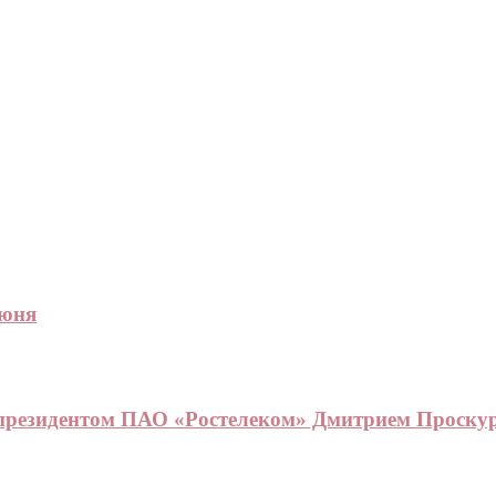
июня
е-президентом ПАО «Ростелеком» Дмитрием Проску