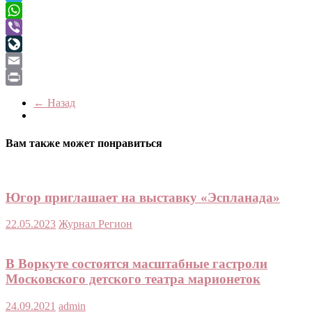
Telegram
WhatsApp
Viber
LiveJournal
Email
Print
← Назад
Вам также может понравиться
Югор приглашает на выставку «Эспланада»
22.05.2023
Журнал Регион
В Воркуте состоятся масштабные гастроли
Московского детского театра марионеток
24.09.2021
admin