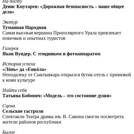
На посту
Денис Кнутарев: «Дорожная безопасность – наше общее
дело»
Экотур
Туманная Народная
Самая высокая вершина Приполярного Урала привлекает
новичков и опытных туристов
Галерея
Яков Вундер. С этюдником и фотоаппаратом
История успеха
«Лöнь» да «Енкöла»
Неподалеку от Сыктывкара открылся бутик-отель с привязкой
к коми культуре
Найти себя
Татьяна Бобович: «Модель – это состояние души»
Сцена
Сельские гастроли
Спектакли Театра драмы им. В. Савина смогли посмотреть
жители районов республики
Былое