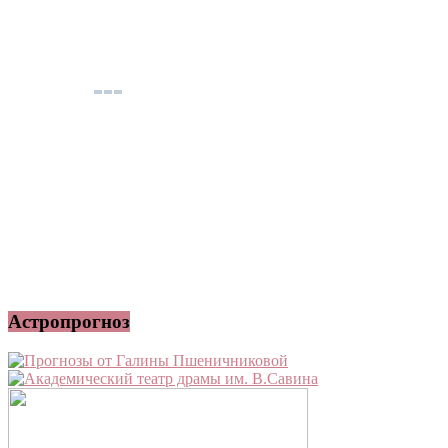
Астропрогноз