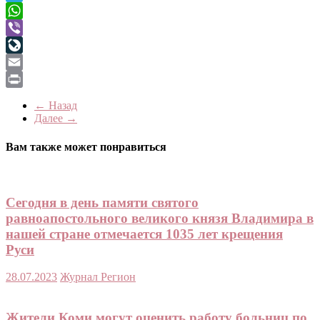
Telegram
WhatsApp
Viber
LiveJournal
Email
Print
← Назад
Далее →
Вам также может понравиться
Сегодня в день памяти святого
равноапостольного великого князя Владимира в
нашей стране отмечается 1035 лет крещения
Руси
28.07.2023
Журнал Регион
Жители Коми могут оценить работу больниц по