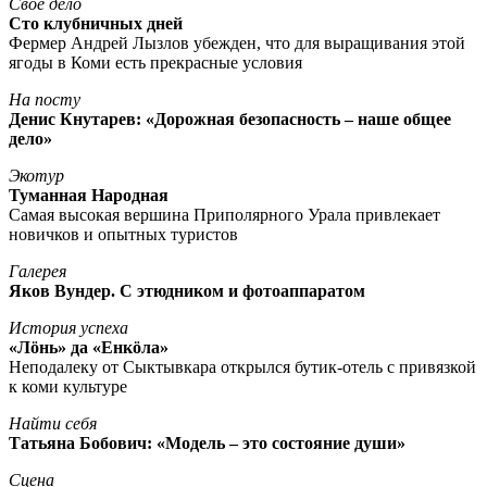
Свое дело
Сто клубничных дней
Фермер Андрей Лызлов убежден, что для выращивания этой
ягоды в Коми есть прекрасные условия
На посту
Денис Кнутарев: «Дорожная безопасность – наше общее
дело»
Экотур
Туманная Народная
Самая высокая вершина Приполярного Урала привлекает
новичков и опытных туристов
Галерея
Яков Вундер. С этюдником и фотоаппаратом
История успеха
«Лöнь» да «Енкöла»
Неподалеку от Сыктывкара открылся бутик-отель с привязкой
к коми культуре
Найти себя
Татьяна Бобович: «Модель – это состояние души»
Сцена