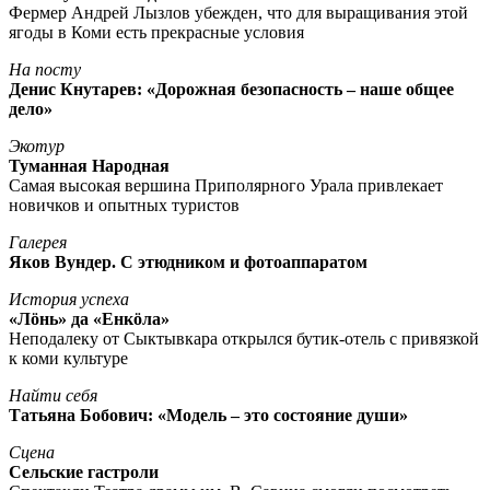
Фермер Андрей Лызлов убежден, что для выращивания этой
ягоды в Коми есть прекрасные условия
На посту
Денис Кнутарев: «Дорожная безопасность – наше общее
дело»
Экотур
Туманная Народная
Самая высокая вершина Приполярного Урала привлекает
новичков и опытных туристов
Галерея
Яков Вундер. С этюдником и фотоаппаратом
История успеха
«Лöнь» да «Енкöла»
Неподалеку от Сыктывкара открылся бутик-отель с привязкой
к коми культуре
Найти себя
Татьяна Бобович: «Модель – это состояние души»
Сцена
Сельские гастроли