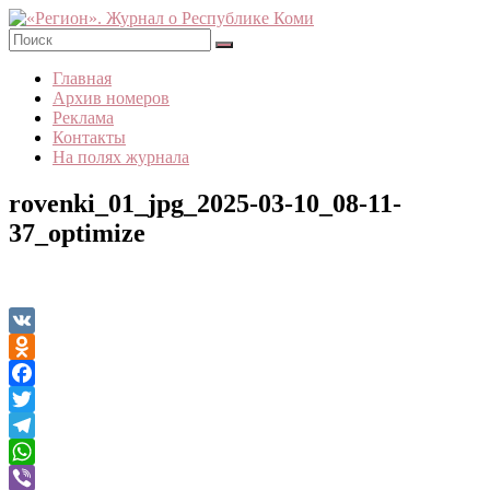
Skip
to
content
«Регион».
Главная
Журнал
Архив номеров
о
Реклама
Республике
Контакты
Коми
На полях журнала
rovenki_01_jpg_2025-03-10_08-11-
37_optimize
VK
Odnoklassniki
Facebook
Twitter
Telegram
WhatsApp