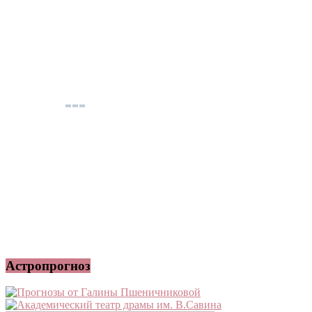
Астропрогноз