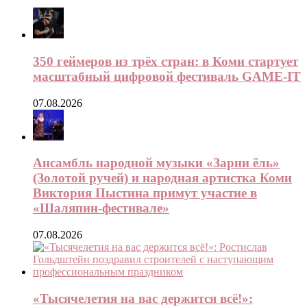
350 геймеров из трёх стран: в Коми стартует
масштабный цифровой фестиваль GAME-IT
07.08.2026
Ансамбль народной музыки «Зарни ёль»
(Золотой ручей) и народная артистка Коми
Виктория Пыстина примут участие в
«Шаляпин-фестивале»
07.08.2026
«Тысячелетия на вас держится всё!»: