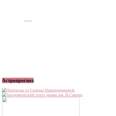
Астропрогноз