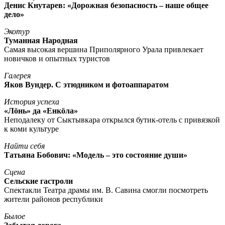
Денис Кнутарев: «Дорожная безопасность – наше общее
дело»
Экотур
Туманная Народная
Самая высокая вершина Приполярного Урала привлекает
новичков и опытных туристов
Галерея
Яков Вундер. С этюдником и фотоаппаратом
История успеха
«Лöнь» да «Енкöла»
Неподалеку от Сыктывкара открылся бутик-отель с привязкой
к коми культуре
Найти себя
Татьяна Бобович: «Модель – это состояние души»
Сцена
Сельские гастроли
Спектакли Театра драмы им. В. Савина смогли посмотреть
жители районов республики
Былое