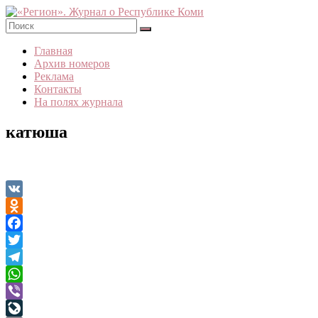
Skip
to
content
«Регион».
Главная
Журнал
Архив номеров
о
Реклама
Республике
Контакты
Коми
На полях журнала
катюша
VK
Odnoklassniki
Facebook
Twitter
Telegram
WhatsApp
Viber