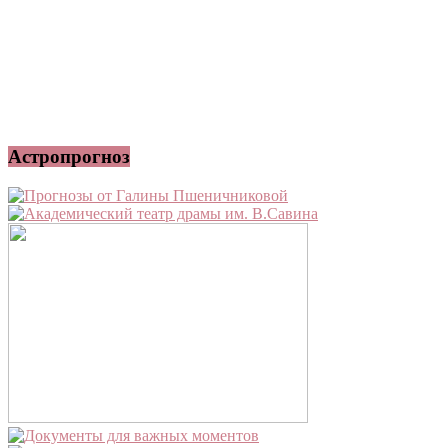
Астропрогноз