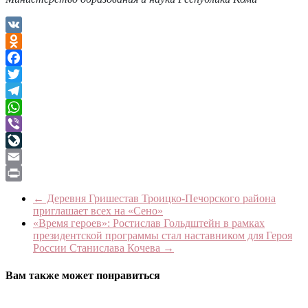
VK
Odnoklassniki
Facebook
Twitter
Telegram
WhatsApp
Viber
LiveJournal
Email
Print
←
Деревня Гришестав Троицко-Печорского района
приглашает всех на «Сено»
«Время героев»: Ростислав Гольдштейн в рамках
президентской программы стал наставником для Героя
России Станислава Кочева
→
Вам также может понравиться