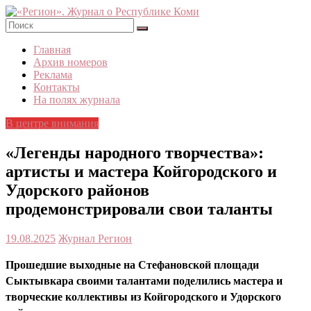
Skip
to
content
«Регион».
Главная
Журнал
Архив номеров
о
Реклама
Республике
Контакты
Коми
На полях журнала
В центре внимания
«Легенды народного творчества»:
артисты и мастера Койгородского и
Удорского районов
продемонстрировали свои таланты
19.08.2025
Журнал Регион
Прошедшие выходные на Стефановской площади
Сыктывкара своими талантами поделились мастера и
творческие коллективы из Койгородского и Удорского