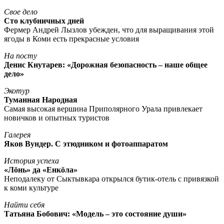
Свое дело
Сто клубничных дней
Фермер Андрей Лызлов убежден, что для выращивания этой
ягоды в Коми есть прекрасные условия
На посту
Денис Кнутарев: «Дорожная безопасность – наше общее
дело»
Экотур
Туманная Народная
Самая высокая вершина Приполярного Урала привлекает
новичков и опытных туристов
Галерея
Яков Вундер. С этюдником и фотоаппаратом
История успеха
«Лöнь» да «Енкöла»
Неподалеку от Сыктывкара открылся бутик-отель с привязкой
к коми культуре
Найти себя
Татьяна Бобович: «Модель – это состояние души»