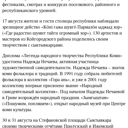
фестивалях, смотрах и конкурсах поселкового, районного и
республиканского уровней.
17 августа жители и гости столицы республики наблюдали
зрелищное действо «Кöнi гажа шувгö Пармалöн ыджыд хор»
(«Где радостно шумит тайги огромный хор»). 130 артистов и
мастеров из Койгородского района поделились своим
творчеством с сыктывкарцами.
Диплома «Легенда народного творчества Республики Коми»
удостоена Надежда Нечаева, активная участница
художественной самодеятельности. Надежда Нечаева – знаток
коми фольклора и традиций. В 1991 году собрала любителей
фольклора в коллектив «Гора ань», и уже в 2001 году
коллективу впервые присвоено звание «Народный
самодеятельный коллектив». Под началом Надежды Нечаевой
в Гриве возрождён народный праздник «Зымгыштам»
(«Пошумим, попляшем»), открыт народный музей при Центре
коми культуры.
30 и 31 августа на Стефановской площади Сыктывкара
своими творческими отчётами Прилузский и Ижемский