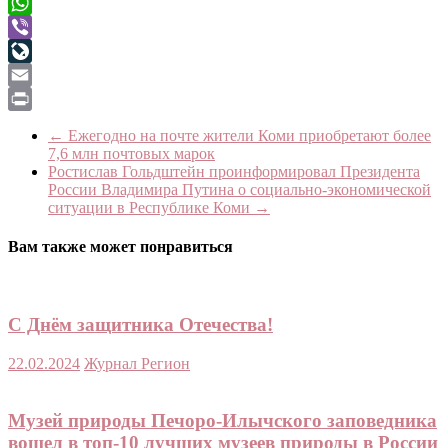
Telegram
WhatsApp
Viber
LiveJournal
Email
Print
←
Ежегодно на почте жители Коми приобретают более
7,6 млн почтовых марок
Ростислав Гольдштейн проинформировал Президента
России Владимира Путина о социально-экономической
ситуации в Республике Коми
→
Вам также может понравиться
С Днём защитника Отечества!
22.02.2024
Журнал Регион
Музей природы Печоро-Илычского заповедника
вошел в топ-10 лучших музеев природы в России