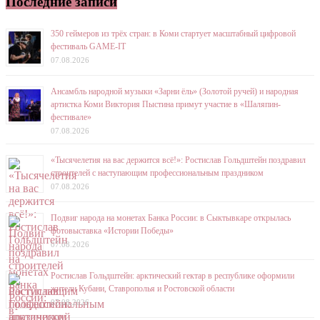
Последние записи
350 геймеров из трёх стран: в Коми стартует масштабный цифровой
фестиваль GAME-IT
07.08.2026
Ансамбль народной музыки «Зарни ёль» (Золотой ручей) и народная
артистка Коми Виктория Пыстина примут участие в «Шаляпин-
фестивале»
07.08.2026
«Тысячелетия на вас держится всё!»: Ростислав Гольдштейн поздравил
строителей с наступающим профессиональным праздником
07.08.2026
Подвиг народа на монетах Банка России: в Сыктывкаре открылась
фотовыставка «Истории Победы»
07.08.2026
Ростислав Гольдштейн: арктический гектар в республике оформили
жители Кубани, Ставрополья и Ростовской области
07.08.2026