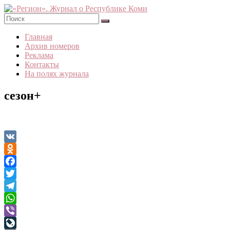
Skip
to
content
«Регион».
Главная
Журнал
Архив номеров
о
Реклама
Республике
Контакты
Коми
На полях журнала
сезон+
VK
Odnoklassniki
Facebook
Twitter
Telegram
WhatsApp
Viber