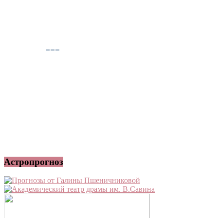
Астропрогноз