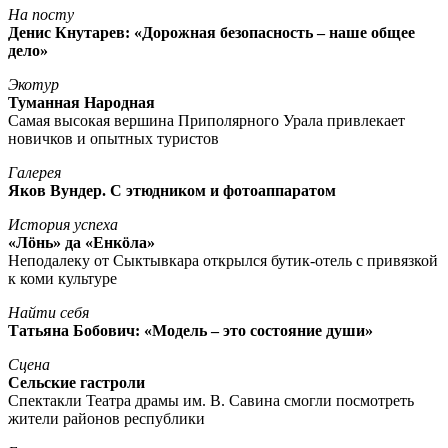
На посту
Денис Кнутарев: «Дорожная безопасность – наше общее
дело»
Экотур
Туманная Народная
Самая высокая вершина Приполярного Урала привлекает
новичков и опытных туристов
Галерея
Яков Вундер. С этюдником и фотоаппаратом
История успеха
«Лöнь» да «Енкöла»
Неподалеку от Сыктывкара открылся бутик-отель с привязкой
к коми культуре
Найти себя
Татьяна Бобович: «Модель – это состояние души»
Сцена
Сельские гастроли
Спектакли Театра драмы им. В. Савина смогли посмотреть
жители районов республики