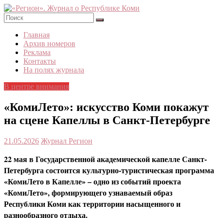
Skip
to
content
«Регион».
Главная
Журнал
Архив номеров
о
Реклама
Республике
Контакты
Коми
На полях журнала
В центре внимания
«КомиЛето»: искусство Коми покажут
на сцене Капеллы в Санкт-Петербурге
21.05.2026
Журнал Регион
22 мая в Государственной академической капелле Санкт-
Петербурга состоится культурно-туристическая программа
«КомиЛето в Капелле» – одно из событий проекта
«КомиЛето», формирующего узнаваемый образ
Республики Коми как территории насыщенного и
разнообразного отдыха.