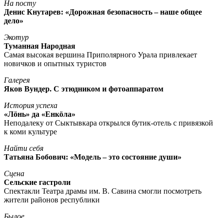
На посту
Денис Кнутарев: «Дорожная безопасность – наше общее
дело»
Экотур
Туманная Народная
Самая высокая вершина Приполярного Урала привлекает
новичков и опытных туристов
Галерея
Яков Вундер. С этюдником и фотоаппаратом
История успеха
«Лöнь» да «Енкöла»
Неподалеку от Сыктывкара открылся бутик-отель с привязкой
к коми культуре
Найти себя
Татьяна Бобович: «Модель – это состояние души»
Сцена
Сельские гастроли
Спектакли Театра драмы им. В. Савина смогли посмотреть
жители районов республики
Былое