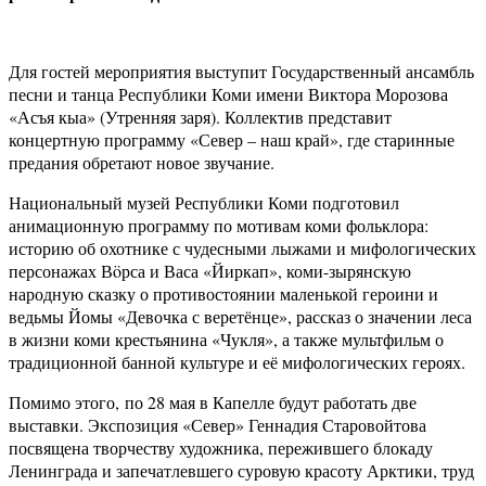
Для гостей мероприятия выступит Государственный ансамбль
песни и танца Республики Коми имени Виктора Морозова
«Асъя кыа» (Утренняя заря). Коллектив представит
концертную программу «Север – наш край», где старинные
предания обретают новое звучание.
Национальный музей Республики Коми подготовил
анимационную программу по мотивам коми фольклора:
историю об охотнике с чудесными лыжами и мифологических
персонажах Вöрса и Васа «Йиркап», коми-зырянскую
народную сказку о противостоянии маленькой героини и
ведьмы Йомы «Девочка с веретёнце», рассказ о значении леса
в жизни коми крестьянина «Чукля», а также мультфильм о
традиционной банной культуре и её мифологических героях.
Помимо этого
,
по 28 мая в Капелле будут работать две
выставки. Экспозиция «Север» Геннадия Старовойтова
посвящена творчеству художника, пережившего блокаду
Ленинграда и запечатлевшего суровую красоту Арктики, труд