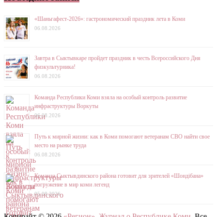
«Шаньгафест-2026»: гастрономический праздник лета в Коми
06.08.2026
Завтра в Сыктывкаре пройдет праздник в честь Всероссийского Дня
физкультурника!
06.08.2026
Команда Республики Коми взяла на особый контроль развитие
инфраструктуры Воркуты
06.08.2026
Путь к мирной жизни: как в Коми помогают ветеранам СВО найти свое
место на рынке труда
06.08.2026
Команда Сыктывдинского района готовит для зрителей «Шондібана»
погружение в мир коми легенд
05.08.2026
Копирайт © 2026
«Регион». Журнал о Республике Коми
. Все