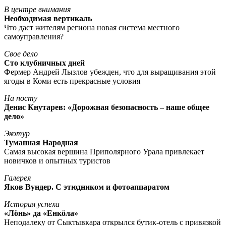
В центре внимания
Необходимая вертикаль
Что даст жителям региона новая система местного
самоуправления?
Свое дело
Сто клубничных дней
Фермер Андрей Лызлов убежден, что для выращивания этой
ягоды в Коми есть прекрасные условия
На посту
Денис Кнутарев: «Дорожная безопасность – наше общее
дело»
Экотур
Туманная Народная
Самая высокая вершина Приполярного Урала привлекает
новичков и опытных туристов
Галерея
Яков Вундер. С этюдником и фотоаппаратом
История успеха
«Лöнь» да «Енкöла»
Неподалеку от Сыктывкара открылся бутик-отель с привязкой