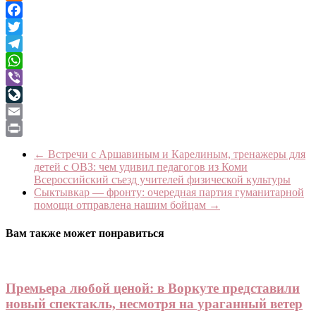
Odnoklassniki
Facebook
Twitter
Telegram
WhatsApp
Viber
LiveJournal
Email
Print
←
Встречи с Аршавиным и Карелиным, тренажеры для
детей с ОВЗ: чем удивил педагогов из Коми
Всероссийский съезд учителей физической культуры
Сыктывкар — фронту: очередная партия гуманитарной
помощи отправлена нашим бойцам
→
Вам также может понравиться
Премьера любой ценой: в Воркуте представили
новый спектакль, несмотря на ураганный ветер