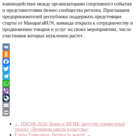
взаимодействие между организаторами спортивного события
и представителями бизнес-сообщества региона. Приглашаем
предпринимателей республики поддержать предстоящие
старты от МанарагаRUN, команда открыта к сотрудничеству и
продвижению товаров и услуг на своих мероприятиях, число
участников которых неуклонно растет.
VK
Odnoklassniki
Facebook
Twitter
Telegram
WhatsApp
Viber
LiveJournal
Email
Print
←
ПМЭФ-2026: Коми и МГИК запустят совместный
проект «Вечерняя школа культуры»
Елена Ермолина. Верность жанру
→