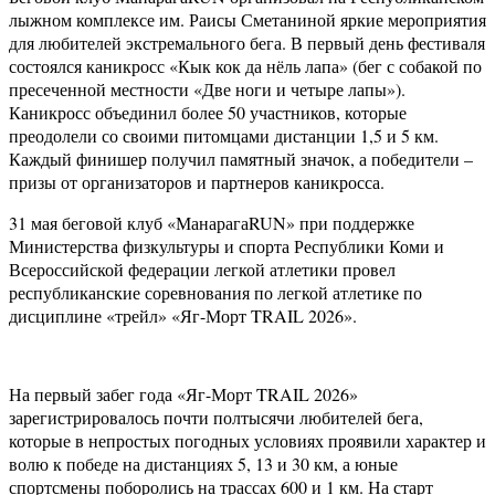
лыжном комплексе им. Раисы Сметаниной яркие мероприятия
для любителей экстремального бега. В первый день фестиваля
состоялся каникросс «Кык кок да нёль лапа» (бег с собакой по
пресеченной местности «Две ноги и четыре лапы»).
Каникросс объединил более 50 участников, которые
преодолели со своими питомцами дистанции 1,5 и 5 км.
Каждый финишер получил памятный значок, а победители –
призы от организаторов и партнеров каникросса.
31 мая беговой клуб «МанарагаRUN» при поддержке
Министерства физкультуры и спорта Республики Коми и
Всероссийской федерации легкой атлетики провел
республиканские соревнования по легкой атлетике по
дисциплине «трейл» «Яг-Морт TRAIL 2026».
На первый забег года «Яг-Морт TRAIL 2026»
зарегистрировалось почти полтысячи любителей бега,
которые в непростых погодных условиях проявили характер и
волю к победе на дистанциях 5, 13 и 30 км, а юные
спортсмены поборолись на трассах 600 и 1 км. На старт