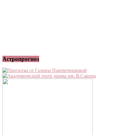
Астропрогноз