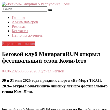
Skip
to
content
«Регион».
Главная
Журнал
Архив номеров
о
Реклама
Республике
Контакты
Коми
На полях журнала
В центре внимания
Беговой клуб МанарагаRUN открыл
фестивальный сезон КомиЛето
04.06.2026
05.06.2026
Журнал Регион
30 и 31 мая 2026 года праздник спорта «Яг-Морт TRAIL
2026» открыл событийную линейку летнего фестивального
сезона КомиЛето.
Беговой клуб МанарагаRUN организовал на Республиканском