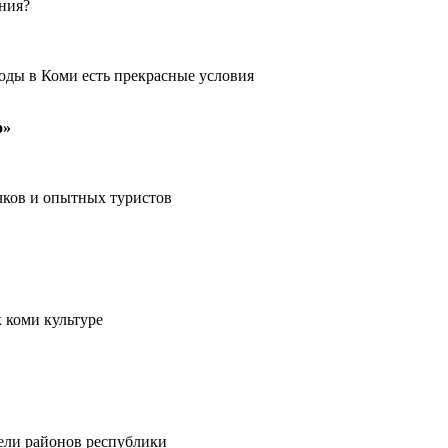
ения?
оды в Коми есть прекрасные условия
о»
чков и опытных туристов
 коми культуре
тели районов республики