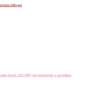
u/mincultkomi
оми более 263 000 уведомлений о штрафах