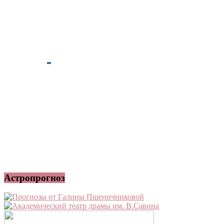
Астропрогноз