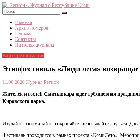
Skip
to
content
«Регион».
Главная
Журнал
Архив номеров
о
Реклама
Республике
Контакты
Коми
На полях журнала
В центре внимания
Этнофестиваль «Люди леса» возвращае
11.06.2026
Журнал Регион
Жителей и гостей Сыктывкара ждет трëхдневная праздничн
Кировского парка.
Изучайте, запоминайте, сохраняйте, пересылайте друзьям. Дав
Фестиваль проводится в рамках проекта «КомиЛето». Мероприя