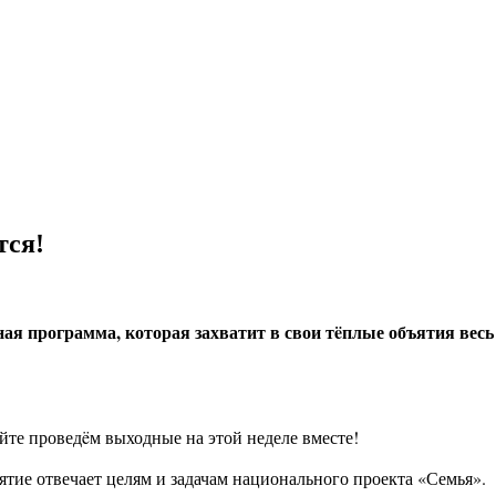
тся!
ая программа, которая захватит в свои тëплые объятия вес
айте проведëм выходные на этой неделе вместе!
тие отвечает целям и задачам национального проекта «Семья».