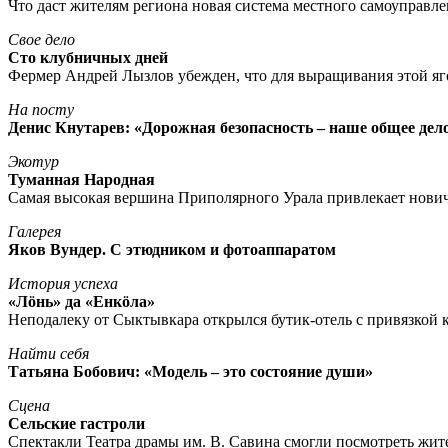
Что даст жителям региона новая система местного самоуправл
Свое дело
Сто клубничных дней
Фермер Андрей Лызлов убежден, что для выращивания этой яг
На посту
Денис Кнутарев: «Дорожная безопасность – наше общее дел
Экотур
Туманная Народная
Самая высокая вершина Приполярного Урала привлекает нови
Галерея
Яков Вундер. С этюдником и фотоаппаратом
История успеха
«Лöнь» да «Енкöла»
Неподалеку от Сыктывкара открылся бутик-отель с привязкой к
Найти себя
Татьяна Бобович: «Модель – это состояние души»
Сцена
Сельские гастроли
Спектакли Театра драмы им. В. Савина смогли посмотреть жи