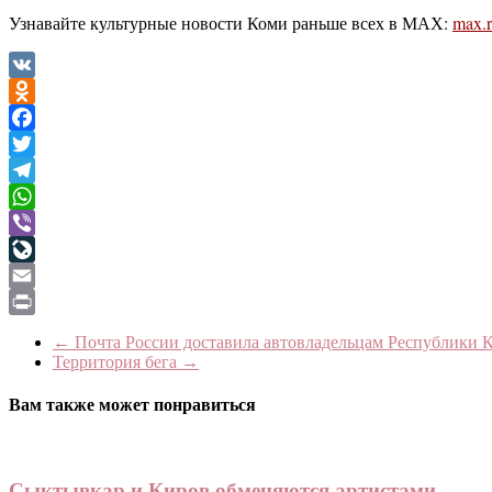
Узнавайте культурные новости Коми раньше всех в МАХ:
max.r
VK
Odnoklassniki
Facebook
Twitter
Telegram
WhatsApp
Viber
LiveJournal
Email
Print
←
Почта России доставила автовладельцам Республики К
Территория бега
→
Вам также может понравиться
Сыктывкар и Киров обменяются артистами