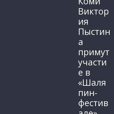
Коми
Виктор
ия
Пыстин
а
примут
участи
е в
«Шаля
пин-
фестив
але»