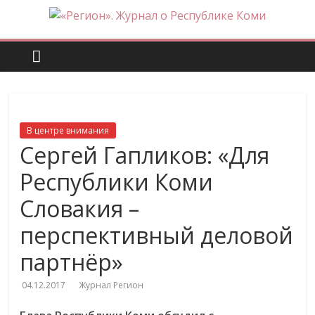
Skip
to
«Регион».
content
Журнал
о
В центре внимания
Республике
Сергей Гапликов: «Для
Республики Коми
Коми
Словакия –
перспективный деловой
партнёр»
04.12.2017
Журнал Регион