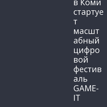
в Коми
стартуе
т
масшт
абный
цифро
вой
фестив
аль
GAME-
IT