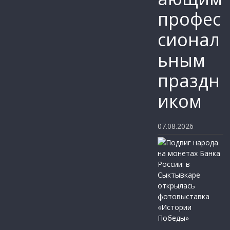
профес
сионал
ьным
праздн
иком
07.08.2026