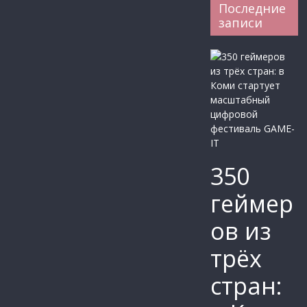
Последние
записи
350
геймер
ов из
трёх
стран: