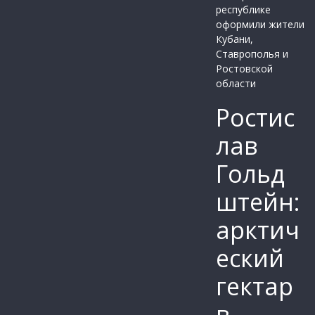
Ростис
лав
Гольд
штейн:
арктич
еский
гектар
в