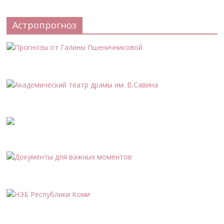
Астропрогноз