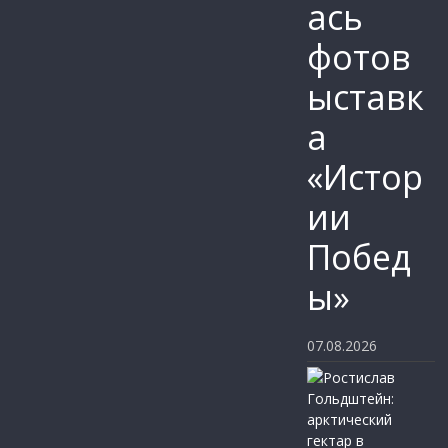
ась
фотов
ыставк
а
«Истор
ии
Побед
ы»
07.08.2026