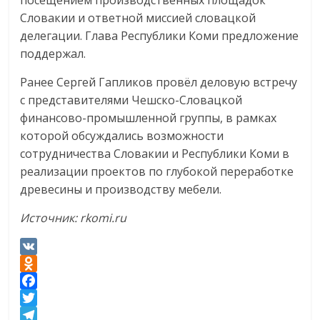
посещением производственных площадок
Словакии и ответной миссией словацкой
делегации. Глава Республики Коми предложение
поддержал.
Ранее Сергей Гапликов провёл деловую встречу
с представителями Чешско-Словацкой
финансово-промышленной группы, в рамках
которой обсуждались возможности
сотрудничества Словакии и Республики Коми в
реализации проектов по глубокой переработке
древесины и производству мебели.
Источник: rkomi.ru
V
K
O
d
F
n
a
T