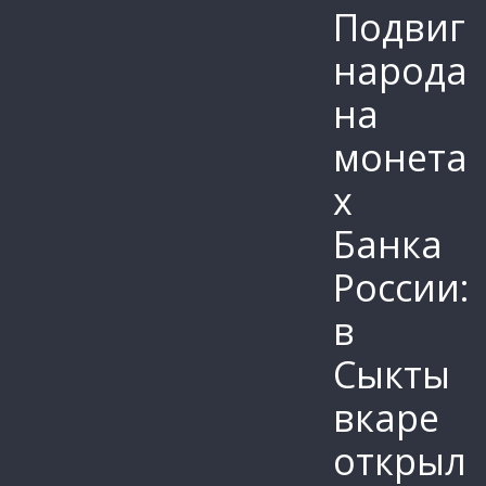
Подвиг
народа
на
монета
х
Банка
России:
в
Сыкты
вкаре
открыл