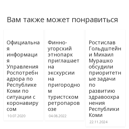
Вам также может понравиться
Официальна
Финно-
Ростислав
я
угорский
Гольдштейн
информаци
этнопарк
и Михаил
я
приглашает
Мурашко
Управления
на
обсудили
Роспотребн
экскурсии
приоритетн
адзора по
на
ые задачи
Республике
пригородно
по
Коми по
м
развитию
ситуации с
туристском
здравоохра
коронавиру
ретропаров
нения
сом
озе
Республики
Коми
10.07.2020
04.08.2022
22.11.2024