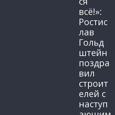
ся
всё!»:
Ростис
лав
Гольд
штейн
поздра
вил
строит
елей с
наступ
ающим