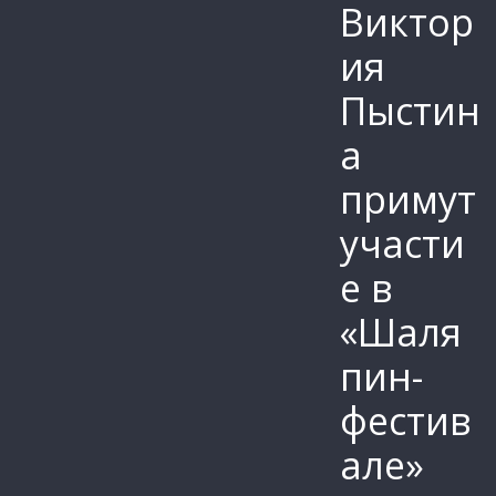
Виктор
ия
Пыстин
а
примут
участи
е в
«Шаля
пин-
фестив
але»