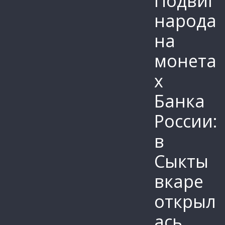
Подвиг
народа
на
монета
х
Банка
России:
в
Сыкты
вкаре
открыл
ась