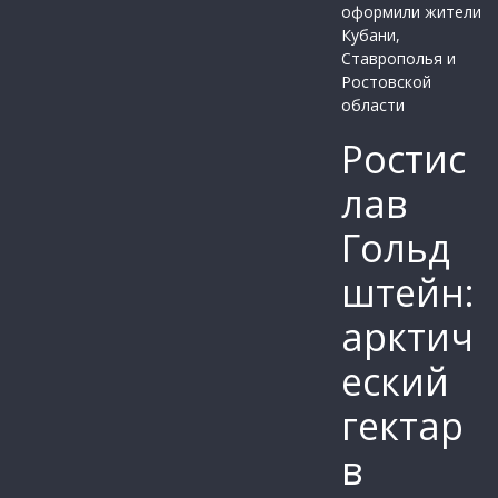
Ростис
лав
Гольд
штейн:
арктич
еский
гектар
в