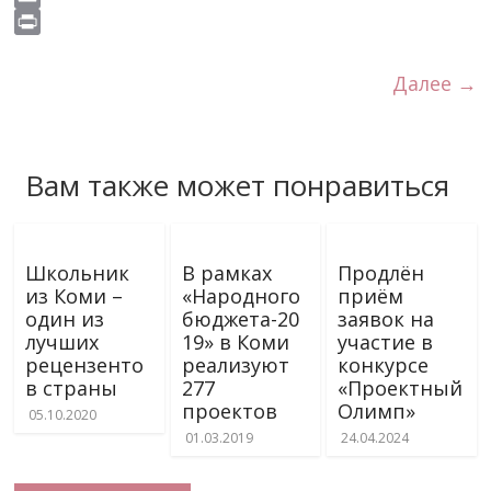
s
o
e
g
t
b
i
E
s
k
r
r
s
e
v
m
P
n
a
A
r
e
a
r
Далее →
i
m
p
J
i
i
k
p
o
l
n
i
u
t
Вам также может понравиться
r
n
a
l
Школьник
В рамках
Продлён
из Коми –
«Народного
приём
один из
бюджета-20
заявок на
лучших
19» в Коми
участие в
рецензенто
реализуют
конкурсе
в страны
277
«Проектный
проектов
Олимп»
05.10.2020
01.03.2019
24.04.2024