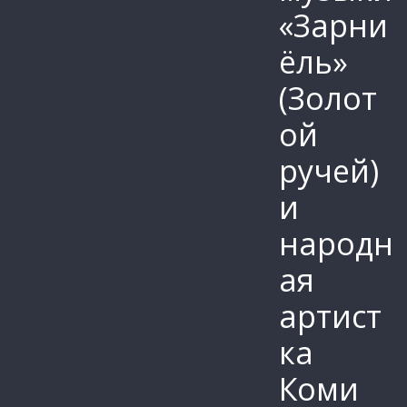
«Зарни
ёль»
(Золот
ой
ручей)
и
народн
ая
артист
ка
Коми