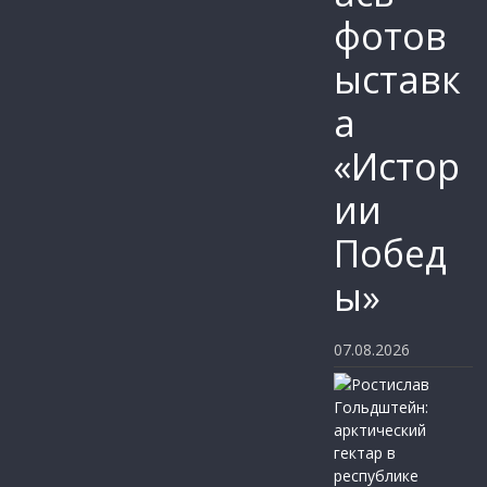
фотов
ыставк
а
«Истор
ии
Побед
ы»
07.08.2026