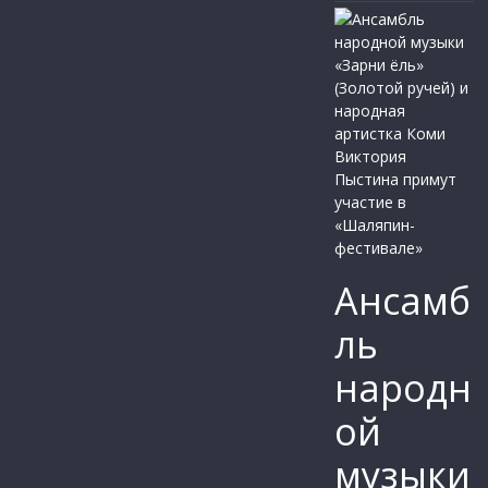
Ансамб
ль
народн
ой
музыки