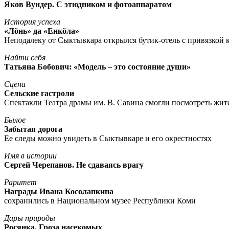
Яков Вундер. С этюдником и фотоаппаратом
История успеха
«Лöнь» да «Енкöла»
Неподалеку от Сыктывкара открылся бутик-отель с привязкой к
Найти себя
Татьяна Бобович: «Модель – это состояние души»
Сцена
Сельские гастроли
Спектакли Театра драмы им. В. Савина смогли посмотреть жи
Былое
Забытая дорога
Ее следы можно увидеть в Сыктывкаре и его окрестностях
Имя в истории
Сергей Черепанов. Не сдаваясь врагу
Раритет
Награды Ивана Косолапкина
сохранились в Национальном музее Республики Коми
Дары природы
Росянка. Гроза насекомых