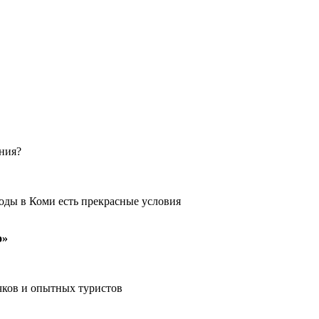
ения?
оды в Коми есть прекрасные условия
о»
чков и опытных туристов