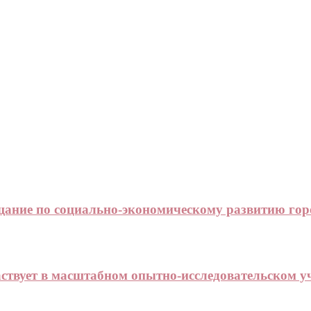
щание по социально-экономическому развитию гор
аствует в масштабном опытно-исследовательском у