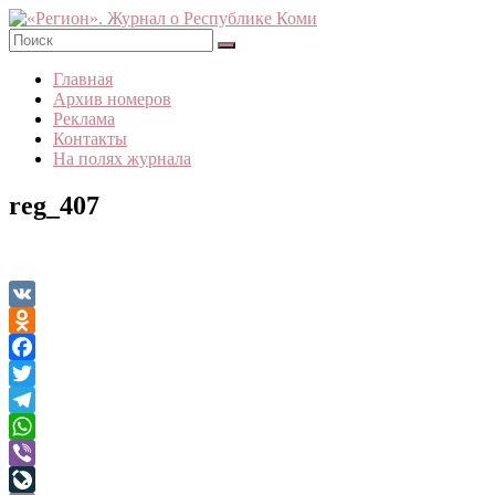
Skip
to
content
«Регион».
Главная
Журнал
Архив номеров
о
Реклама
Республике
Контакты
Коми
На полях журнала
reg_407
VK
Odnoklassniki
Facebook
Twitter
Telegram
WhatsApp
Viber