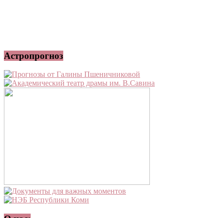
Астропрогноз