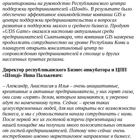
ориентированы на руководство Республиканского центра
поддержки предпринимателей «Шондi». В результате было
обеспечено эффективное взаимодействие компании GIS и
центра поддержки предпринимательства в вопросах
развития и поддержки малого и среднего бизнеса. Продукт
«UDS Game» оказался настолько актуальным среди
предпринимателей Сыктывкара, что компания GIS намерена
продолжать сотрудничество на уровне Республики Коми и
планирует открыть консалтинговый центр по
сопровождению предпринимателей в столице и других
населенных пунктах региона.
Директор республиканского Бизнес-инкубатора и ЦПП
«Шондi» Инна Палькевич:
– Александр, Анастасия и Илья – очень инициативные,
креативные и активные предприниматели, у них горят глаза,
они сами «горят» делом, которым занимаются, и уверенно
идут по намеченному пути. Сейчас – время таких
целеустремленных людей, для них открыты все возможности
бизнеса, и мы с удовольствием начали сотрудничать с ними.
После первой же их гостевой встречи (презентации) на
нашей площадке мы получили много положительных отзывов
от гостей-предпринимателей. Потому что сейчас очень
востребовано именно маркетинговое направление в бизнесе.