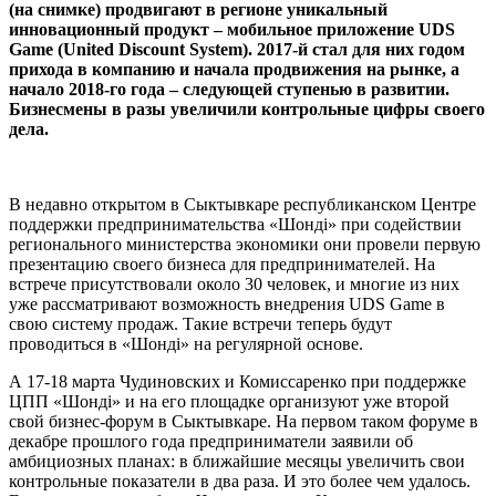
(на снимке) продвигают в регионе уникальный
инновационный продукт – мобильное приложение UDS
Game (United Discount System). 2017-й стал для них годом
прихода в компанию и начала продвижения на рынке, а
начало 2018-го года – следующей ступенью в развитии.
Бизнесмены в разы увеличили контрольные цифры своего
дела.
В недавно открытом в Сыктывкаре республиканском Центре
поддержки предпринимательства «Шондi» при содействии
регионального министерства экономики они провели первую
презентацию своего бизнеса для предпринимателей. На
встрече присутствовали около 30 человек, и многие из них
уже рассматривают возможность внедрения UDS Game в
свою систему продаж. Такие встречи теперь будут
проводиться в «Шондi» на регулярной основе.
А 17-18 марта Чудиновских и Комиссаренко при поддержке
ЦПП «Шондi» и на его площадке организуют уже второй
свой бизнес-форум в Сыктывкаре. На первом таком форуме в
декабре прошлого года предприниматели заявили об
амбициозных планах: в ближайшие месяцы увеличить свои
контрольные показатели в два раза. И это более чем удалось.