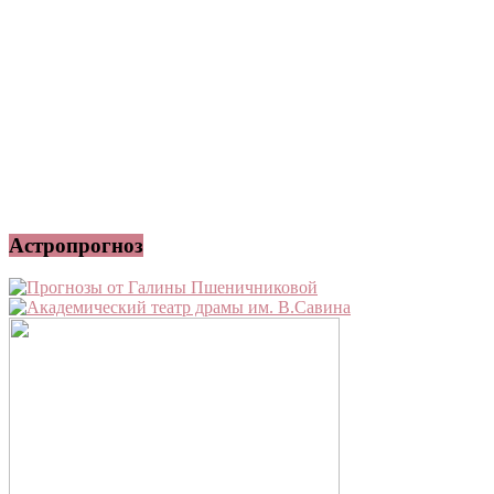
Астропрогноз