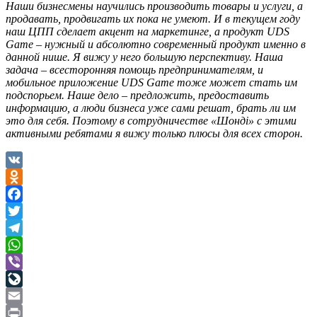
Наши бизнесмены научились производить товары и услуги, а
продавать, продвигать их пока не умеют. И в текущем году
наш ЦПП сделает акцент на маркетинге, а продукт UDS
Game – нужный и абсолютно современный продукт именно в
данной нише. Я вижу у него большую перспективу. Наша
задача – всесторонняя помощь предпринимателям, и
мобильное приложение UDS Game тоже может стать им
подспорьем. Наше дело – предложить, предоставить
информацию, а люди бизнеса уже сами решат, брать ли им
это для себя. Поэтому в сотрудничестве «Шондi» с этими
активными ребятами я вижу только плюсы для всех сторон.
VK
Odnoklassniki
Facebook
Twitter
Telegram
WhatsApp
Viber
LiveJournal
Email