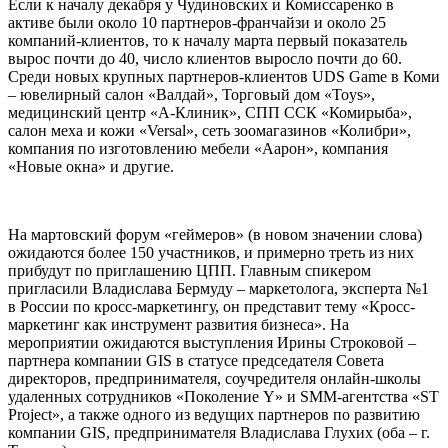
Если к началу декабря у Чудиновских и Комиссаренко в
активе были около 10 партнеров-франчайзи и около 25
компаний-клиентов, то к началу марта первый показатель
вырос почти до 40, число клиентов выросло почти до 60.
Среди новых крупных партнеров-клиентов UDS Game в Коми
– ювелирный салон «Валдай», Торговый дом «Toys»,
медицинский центр «А-Клиник», СПП ССК «Комирыба»,
салон меха и кожи «Versal», сеть зоомагазинов «Колибри»,
компания по изготовлению мебели «Аарон», компания
«Новые окна» и другие.
На мартовский форум «геймеров» (в новом значении слова)
ожидаются более 150 участников, и примерно треть из них
прибудут по приглашению ЦПП. Главным спикером
пригласили Владислава Бермуду – маркетолога, эксперта №1
в России по кросс-маркетингу, он представит тему «Кросс-
маркетинг как инструмент развития бизнеса». На
мероприятии ожидаются выступления Ирины Строковой –
партнера компании GIS в статусе председателя Совета
директоров, предпринимателя, соучредителя онлайн-школы
удаленных сотрудников «Поколение Y» и SMM-агентства «ST
Project», а также одного из ведущих партнеров по развитию
компании GIS, предпринимателя Владислава Глухих (оба – г.