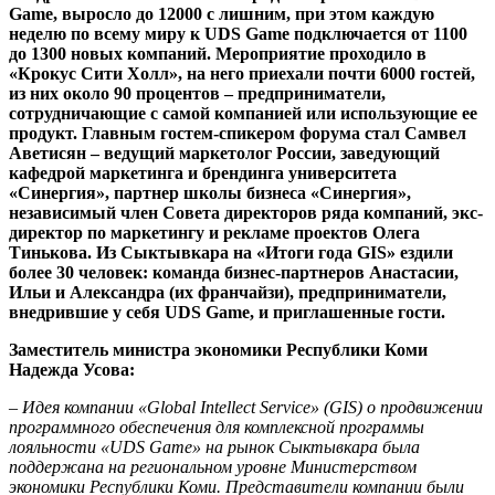
Game, выросло до 12000 с лишним, при этом каждую
неделю по всему миру к UDS Game подключается от 1100
до 1300 новых компаний. Мероприятие проходило в
«Крокус Сити Холл», на него приехали почти 6000 гостей,
из них около 90 процентов – предприниматели,
сотрудничающие с самой компанией или использующие ее
продукт. Главным гостем-спикером форума стал Самвел
Аветисян – ведущий маркетолог России, заведующий
кафедрой маркетинга и брендинга университета
«Синергия», партнер школы бизнеса «Синергия»,
независимый член Совета директоров ряда компаний, экс-
директор по маркетингу и рекламе проектов Олега
Тинькова. Из Сыктывкара на «Итоги года GIS» ездили
более 30 человек: команда бизнес-партнеров Анастасии,
Ильи и Александра (их франчайзи), предприниматели,
внедрившие у себя UDS Game, и приглашенные гости.
Заместитель министра экономики Республики Коми
Надежда Усова:
– Идея компании «Global Intellect Service» (GIS) о продвижении
программного обеспечения для комплексной программы
лояльности «UDS Game» на рынок Сыктывкара была
поддержана на региональном уровне Министерством
экономики Республики Коми. Представители компании были