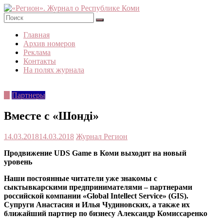
Skip
to
content
«Регион».
Главная
Журнал
Архив номеров
о
Реклама
Республике
Контакты
Коми
На полях журнала
©
Партнеры
Вместе с «Шондi»
14.03.2018
14.03.2018
Журнал Регион
Продвижение UDS Game в Коми выходит на новый
уровень
Наши постоянные читатели уже знакомы с
сыктывкарскими предпринимателями – партнерами
российской компании «Global Intellect Service» (GIS).
Супруги Анастасия и Илья Чудиновских, а также их
ближайший партнер по бизнесу Александр Комиссаренко