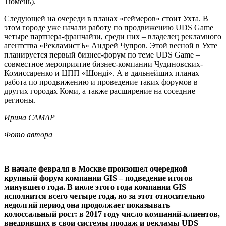
Тюмень).
Следующей на очереди в планах «геймеров» стоит Ухта. В
этом городе уже начали работу по продвижению UDS Game
четыре партнера-франчайзи, среди них – владелец рекламного
агентства «РекламистЪ» Андрей Чупров. Этой весной в Ухте
планируется первый бизнес-форум по теме UDS Game –
совместное мероприятие бизнес-компании Чудиновских-
Комиссаренко и ЦПП «Шондi». А в дальнейших планах –
работа по продвижению и проведение таких форумов в
других городах Коми, а также расширение на соседние
регионы.
Ирина САМАР
Фото автора
В начале февраля в Москве произошел очередной
крупный форум компании GIS – подведение итогов
минувшего года. В июле этого года компании GIS
исполнится всего четыре года, но за этот относительно
недолгий период она продолжает показывать
колоссальный рост: в 2017 году число компаний-клиентов,
внедривших в свои системы продаж и рекламы UDS