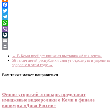
Odnoklassniki
Facebook
Twitter
Telegram
WhatsApp
Viber
LiveJournal
Email
Print
←
В Коми пройдет книжная выставка «Алая лента»
56 тысяч детей республики смогут отдохнуть и укрепить
здоровье в этом году
→
Вам также может понравиться
Финно-угорский этнопарк представит
имиджевые видеоролики о Коми в финале
конкурса «Диво России»