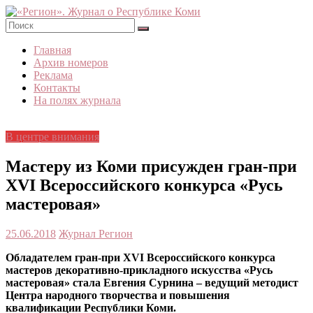
Skip
to
content
«Регион».
Главная
Журнал
Архив номеров
о
Реклама
Республике
Контакты
Коми
На полях журнала
В центре внимания
Мастеру из Коми присужден гран-при
XVI Всероссийского конкурса «Русь
мастеровая»
25.06.2018
Журнал Регион
Обладателем гран-при XVI Всероссийского конкурса
мастеров декоративно-прикладного искусства «Русь
мастеровая» стала Евгения Сурнина – ведущий методист
Центра народного творчества и повышения
квалификации Республики Коми.