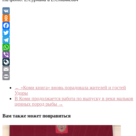
VK
Odnoklassniki
Facebook
Twitter
Telegram
WhatsApp
Viber
LiveJournal
Email
Print
←
«Коми книга» вновь порадовала жителей и гостей
Удоры
В Коми продолжается работа по выпуску в реки мальков
ценных пород рыбы
→
Вам также может понравиться