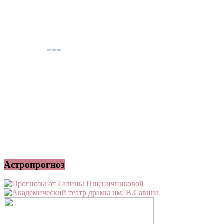
Астропрогноз