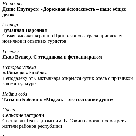
На посту
Денис Кнутарев: «Дорожная безопасность – наше общее
дело»
Экотур
Туманная Народная
Самая высокая вершина Приполярного Урала привлекает
новичков и опытных туристов
Галерея
Яков Вундер. С этюдником и фотоаппаратом
История успеха
«Лöнь» да «Енкöла»
Неподалеку от Сыктывкара открылся бутик-отель с привязкой
к коми культуре
Найти себя
Татьяна Бобович: «Модель – это состояние души»
Сцена
Сельские гастроли
Спектакли Театра драмы им. В. Савина смогли посмотреть
жители районов республики