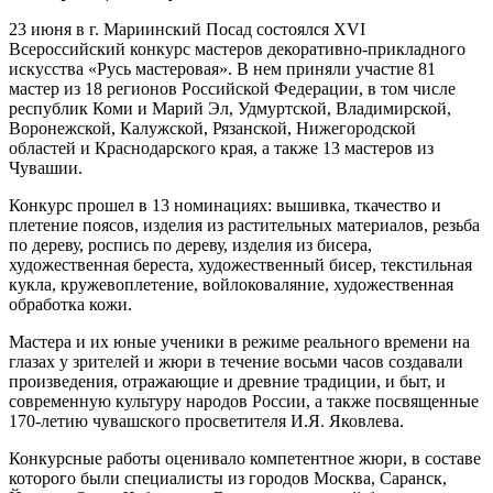
23 июня в г. Мариинский Посад состоялся XVI
Всероссийский конкурс мастеров декоративно-прикладного
искусства «Русь мастеровая». В нем приняли участие 81
мастер из 18 регионов Российской Федерации, в том числе
республик Коми и Марий Эл, Удмуртской, Владимирской,
Воронежской, Калужской, Рязанской, Нижегородской
областей и Краснодарского края, а также 13 мастеров из
Чувашии.
Конкурс прошел в 13 номинациях: вышивка, ткачество и
плетение поясов, изделия из растительных материалов, резьба
по дереву, роспись по дереву, изделия из бисера,
художественная береста, художественный бисер, текстильная
кукла, кружевоплетение, войлоковаляние, художественная
обработка кожи.
Мастера и их юные ученики в режиме реального времени на
глазах у зрителей и жюри в течение восьми часов создавали
произведения, отражающие и древние традиции, и быт, и
современную культуру народов России, а также посвященные
170-летию чувашского просветителя И.Я. Яковлева.
Конкурсные работы оценивало компетентное жюри, в составе
которого были специалисты из городов Москва, Саранск,