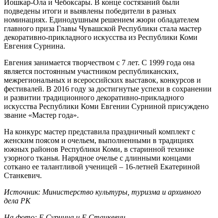
Йошкар-Ола и Чебоксары. В конце состязаний были
подведены итоги и выявлены победители в разных
номинациях. Единодушным решением жюри обладателем
главного приза Главы Чувашской Республики стала мастер
декоративно-прикладного искусства из Республики Коми
Евгения Сурнина.
Евгения занимается творчеством с 7 лет. С 1999 года она
является постоянным участником республиканских,
межрегиональных и всероссийских выставок, конкурсов и
фестивалей. В 2016 году за достигнутые успехи в сохранении
и развитии традиционного декоративно-прикладного
искусства Республики Коми Евгении Сурниной присуждено
звание «Мастер года».
На конкурс мастер представила праздничный комплект с
женским поясом и очельем, выполненными в традициях
южных районов Республики Коми, в старинной технике
узорного тканья. Нарядное очелье с длинными концами
соткано ее талантливой ученицей – 16-летней Екатериной
Станкевич.
Источник: Министерство культуры, туризма и архивного
дела РК
На фото: Е.Сурнина и Е.Станкевич