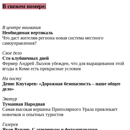
В свежем номере:
В центре внимания
Необходимая вертикаль
Что даст жителям региона новая система местного
самоуправления?
Свое дело
Сто клубничных дней
Фермер Андрей Лызлов убежден, что для выращивания этой
ягоды в Коми есть прекрасные условия
На посту
Денис Кнутарев: «Дорожная безопасность – наше общее
дело»
Экотур
Туманная Народная
Самая высокая вершина Приполярного Урала привлекает
новичков и опытных туристов
Галерея
Яков Вундер. С этюдником и фотоаппаратом