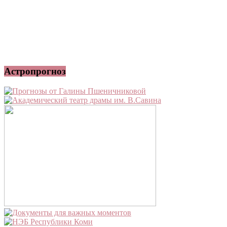
Астропрогноз