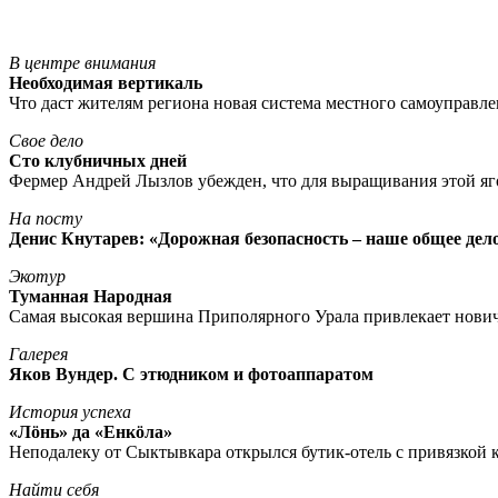
В центре внимания
Необходимая вертикаль
Что даст жителям региона новая система местного самоуправл
Свое дело
Сто клубничных дней
Фермер Андрей Лызлов убежден, что для выращивания этой яг
На посту
Денис Кнутарев: «Дорожная безопасность – наше общее дел
Экотур
Туманная Народная
Самая высокая вершина Приполярного Урала привлекает нови
Галерея
Яков Вундер. С этюдником и фотоаппаратом
История успеха
«Лöнь» да «Енкöла»
Неподалеку от Сыктывкара открылся бутик-отель с привязкой к
Найти себя