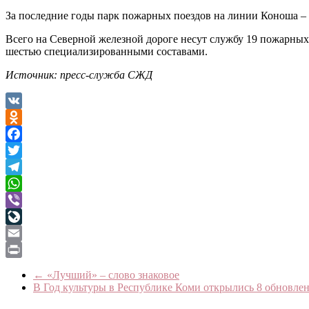
За последние годы парк пожарных поездов на линии Коноша – 
Всего на Северной железной дороге несут службу 19 пожарных
шестью специализированными составами.
Источник: пресс-служба СЖД
VK
Odnoklassniki
Facebook
Twitter
Telegram
WhatsApp
Viber
LiveJournal
Email
Print
←
«Лучший» – слово знаковое
В Год культуры в Республике Коми открылись 8 обновл