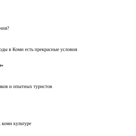
ения?
оды в Коми есть прекрасные условия
о»
чков и опытных туристов
 коми культуре