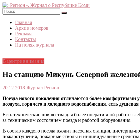
Skip
to
content
«Регион».
Главная
Журнал
Архив номеров
о
Реклама
Республике
Контакты
Коми
На полях журнала
В центре внимания
На станцию Микунь Северной железной
20.12.2018
Журнал Регион
Поезда нового поколения отличаются более комфортными у
воздуха, горячего и холодного водоснабжения, есть душева
Есть технические новшества для более оперативной работы: ле
за техническим состоянием поезда и работой оборудования.
В состав каждого поезда входит насосная станция, цистерны-
пожаротушения, пожарные стволы и индивидуальные средства 