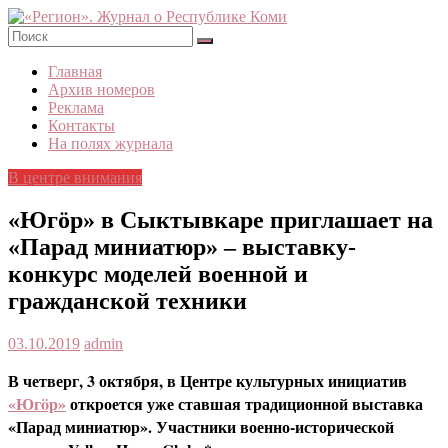
Skip
to
content
«Регион».
Главная
Журнал
Архив номеров
о
Реклама
Республике
Контакты
Коми
На полях журнала
В центре внимания
«Югöр» в Сыктывкаре приглашает на
«Парад миниатюр» – выставку-
конкурс моделей военной и
гражданской техники
03.10.2019
admin
В четверг, 3 октября, в Центре культурных инициатив
«Югöр»
откроется уже ставшая традиционной выставка
«Парад миниатюр». Участники военно-исторической