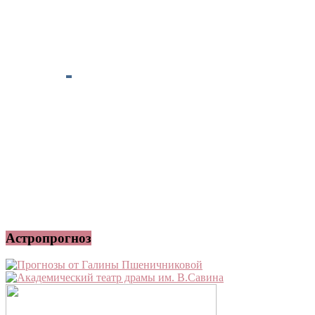
Астропрогноз