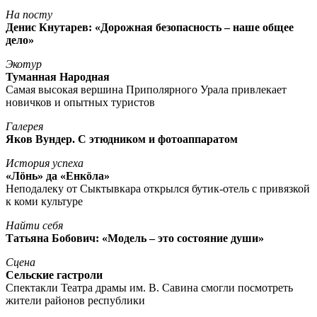
На посту
Денис Кнутарев: «Дорожная безопасность – наше общее
дело»
Экотур
Туманная Народная
Самая высокая вершина Приполярного Урала привлекает
новичков и опытных туристов
Галерея
Яков Вундер. С этюдником и фотоаппаратом
История успеха
«Лöнь» да «Енкöла»
Неподалеку от Сыктывкара открылся бутик-отель с привязкой
к коми культуре
Найти себя
Татьяна Бобович: «Модель – это состояние души»
Сцена
Сельские гастроли
Спектакли Театра драмы им. В. Савина смогли посмотреть
жители районов республики