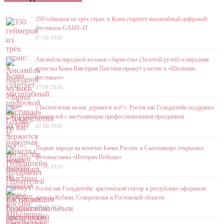
350 геймеров из трёх стран: в Коми стартует масштабный цифровой
фестиваль GAME-IT
07.08.2026
Ансамбль народной музыки «Зарни ёль» (Золотой ручей) и народная
артистка Коми Виктория Пыстина примут участие в «Шаляпин-
фестивале»
07.08.2026
«Тысячелетия на вас держится всё!»: Ростислав Гольдштейн поздравил
строителей с наступающим профессиональным праздником
07.08.2026
Подвиг народа на монетах Банка России: в Сыктывкаре открылась
фотовыставка «Истории Победы»
07.08.2026
Ростислав Гольдштейн: арктический гектар в республике оформили
жители Кубани, Ставрополья и Ростовской области
07.08.2026