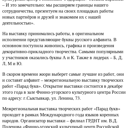
– И это замечательно: мы расширяем границы нашего
сотрудничества, презентуем на своих площадках работы
новых партнёров и друзей и знакомим их с нашей
деятельностью».
На выставку принимались работы, в оригинальном
исполнении представляющие буквы русского алфавита. В
основном поступила живопись, графика и произведения
декоративно-прикладного творчества. Самыми популярными
у участников оказались буквы А и К. Также в лидерах – Б, Д,
Л, М и Ю.
В скором времени жюри выберет самые лучшие из работ, они
и составят алфавит – межрегиональную выставку творческих
работ «Парад букв». Открытие выставки состоится в декабре
этого года в зале Финно-угорского культурного центра России
по адресу: г.Сыктывкар, ул. Ленина, 73.
Межрегиональная выставка творческих работ «Парад букв»
проходит в рамках Международного года языков коренных
народов. Организатор выставки – филиал ГРДНТ им. В.Д.
Поленова «Финно-угорский культурный центр Российской