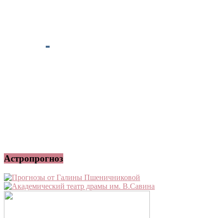
Астропрогноз