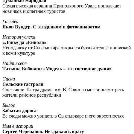
Туманная Народная
Самая высокая вершина Приполярного Урала привлекает
новичков и опытных туристов
Галерея
Яков Вундер. С этюдником и фотоаппаратом
История успеха
«Лöнь» да «Енкöла»
Неподалеку от Сыктывкара открылся бутик-отель с привязкой
к коми культуре
Найти себя
Татьяна Бобович: «Модель – это состояние души»
Сцена
Сельские гастроли
Спектакли Театра драмы им. В. Савина смогли посмотреть
жители районов республики
Былое
Забытая дорога
Ее следы можно увидеть в Сыктывкаре и его окрестностях
Имя в истории
Сергей Черепанов. Не сдаваясь врагу