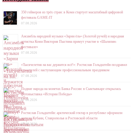
350 геймеров из трёх стран: в Коми стартует масштабный цифровой
фестиваль GAME-IT
07.08.2026
Ансамбль народной музыки «Зарни ёль» (Золотой ручей) и народная
артистка Коми Виктория Пыстина примут участие в «Шаляпин-
фестивале»
07.08.2026
«Тысячелетия на вас держится всё!»: Ростислав Гольдштейн поздравил
строителей с наступающим профессиональным праздником
07.08.2026
Подвиг народа на монетах Банка России: в Сыктывкаре открылась
фотовыставка «Истории Победы»
07.08.2026
Ростислав Гольдштейн: арктический гектар в республике оформили
жители Кубани, Ставрополья и Ростовской области
07.08.2026