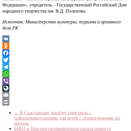
Федерации», учредитель – Государственный Российский Дом
народного творчества им. В.Д. Поленова.
Источник: Министерство культуры, туризма и архивного
дела РК
VK
Odnoklassniki
Facebook
Twitter
Telegram
WhatsApp
Viber
LiveJournal
Email
Print
←
В Сыктывкаре пройдет спектакль с
тифлокомментариями для детей с ограничениями по
зрению
МФЦ и Торгово-промышленная палата помогут