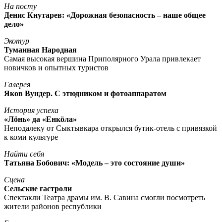
На посту
Денис Кнутарев: «Дорожная безопасность – наше общее
дело»
Экотур
Туманная Народная
Самая высокая вершина Приполярного Урала привлекает
новичков и опытных туристов
Галерея
Яков Вундер. С этюдником и фотоаппаратом
История успеха
«Лöнь» да «Енкöла»
Неподалеку от Сыктывкара открылся бутик-отель с привязкой
к коми культуре
Найти себя
Татьяна Бобович: «Модель – это состояние души»
Сцена
Сельские гастроли
Спектакли Театра драмы им. В. Савина смогли посмотреть
жители районов республики