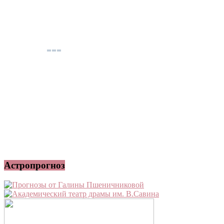
Астропрогноз