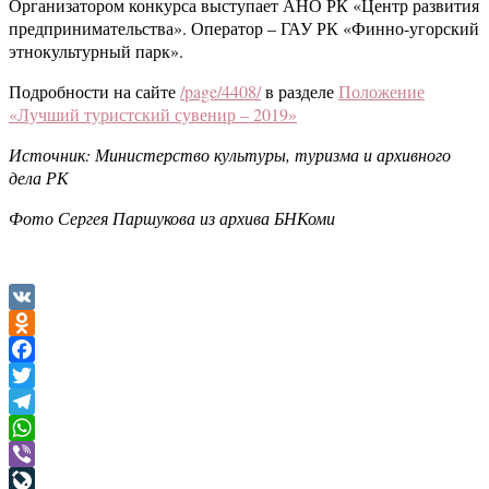
Организатором конкурса выступает АНО РК «Центр развития
предпринимательства». Оператор – ГАУ РК «Финно-угорский
этнокультурный парк».
Подробности на сайте
/page/4408/
в разделе
Положение
«Лучший туристский сувенир – 2019»
Источник: Министерство культуры, туризма и архивного
дела РК
Фото Сергея Паршукова из архива БНКоми
VK
Odnoklassniki
Facebook
Twitter
Telegram
WhatsApp
Viber