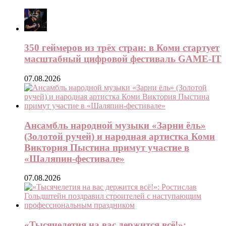
350 геймеров из трёх стран: в Коми стартует
масштабный цифровой фестиваль GAME-IT
07.08.2026
Ансамбль народной музыки «Зарни ёль»
(Золотой ручей) и народная артистка Коми
Виктория Пыстина примут участие в
«Шаляпин-фестивале»
07.08.2026
«Тысячелетия на вас держится всё!»: