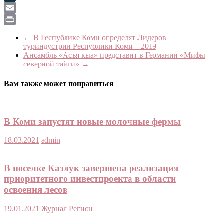
LiveJournal
Email
Print
←
В Республике Коми определят Лидеров
туриндустрии Республики Коми – 2019
Ансамбль «Асъя кыа» представит в Германии «Мифы
северной тайги»
→
Вам также может понравиться
В Коми запустят новые молочные фермы
18.03.2021
admin
В поселке Казлук завершена реализация
приоритетного инвестпроекта в области
освоения лесов
19.01.2021
Журнал Регион