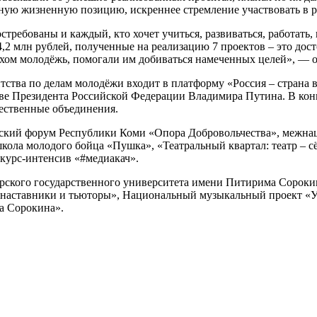
вную жизненную позицию, искреннее стремление участвовать в р
стребованы и каждый, кто хочет учиться, развиваться, работать,
2 млн рублей, полученные на реализацию 7 проектов – это дост
хом молодёжь, помогали им добиваться намеченных целей», — об
ства по делам молодёжи входит в платформу «Россия – страна
иве Президента Российской Федерации Владимира Путина. В конк
щественные объединения.
рский форум Республики Коми «Опора Добровольчества», межнац
кола молодого бойца «Пушка», «Театральный квартал: театр – 
курс-интенсив «#медиакач».
рского государственного университета имени Питирима Сорокин
е наставники и тьюторы», Национальный музыкальный проект «
а Сорокина».