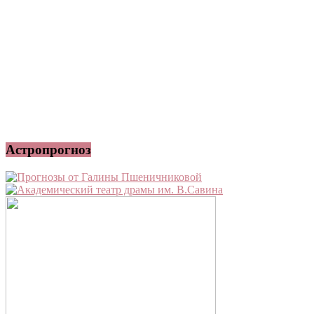
Астропрогноз