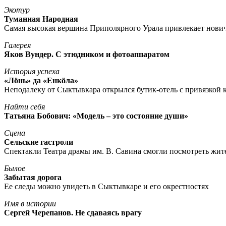
Экотур
Туманная Народная
Самая высокая вершина Приполярного Урала привлекает нови
Галерея
Яков Вундер. С этюдником и фотоаппаратом
История успеха
«Лöнь» да «Енкöла»
Неподалеку от Сыктывкара открылся бутик-отель с привязкой к
Найти себя
Татьяна Бобович: «Модель – это состояние души»
Сцена
Сельские гастроли
Спектакли Театра драмы им. В. Савина смогли посмотреть жи
Былое
Забытая дорога
Ее следы можно увидеть в Сыктывкаре и его окрестностях
Имя в истории
Сергей Черепанов. Не сдаваясь врагу