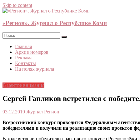
Skip to content
«Регион». Журнал о Республике Коми
Главная
Архив номеров
Реклама
Контакты
На полях журнала
В центре внимания
Сергей Гапликов встретился с победит
03.12.2019
Журнал Регион
Всероссийский конкурс проводится Федеральным агентством 
победителями и получили на реализацию своих проектов фе
В ходе встречи победители грантового конкурса Росмолодёжи 