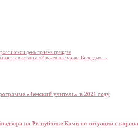
российский день приёма граждан
крывается выставка «Кружевные узоры Вологды»
→
рограмме «Земский учитель» в 2021 году
адзора по Республике Коми по ситуации с корон