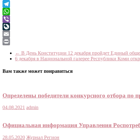
Twitter
Telegram
WhatsApp
Viber
LiveJournal
Email
Print
←
В День Конституции 12 декабря пройдет Единый обще
6 декабря в Национальной галерее Республики Коми от
Вам также может понравиться
Определены победители конкурсного отбора по п
04.08.2021
admin
Официальная информация Управления Роспотребн
28.05.2020
Журнал Регион