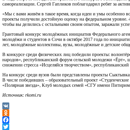
самореализации. Сергей Гапликов поблагодарил ребят за акти
«Мы с вами живём в такое время, когда идеи и умы особенно во
проекты получили достойную оценку на федеральном уровне. 4,
чтобы вы делились с остальными своим опытом, заражали успе
Грантовый конкурс молодёжных инициатив Федерального агент
молодёжи и студентов в Сочи в октябре 2017 года по инициат
лет, молодёжные коллективы, вузы, молодёжные и детские об
В конкурсе среди физических лиц победили проекты: волонтё
народов», республиканский форум сельской молодежи «Ёрт», ш
снижении стресса «Исцеляйся творчеством», республиканский 
На конкурс среди вузов были представлены проекты Сыктывка
В числе победивших – образовательный проект «Студенчески
«Полярная звезда», Клуб молодых семей «СГУ имени Питирим
Источник: rkomi.ru
VK
Odnoklassniki
Facebook