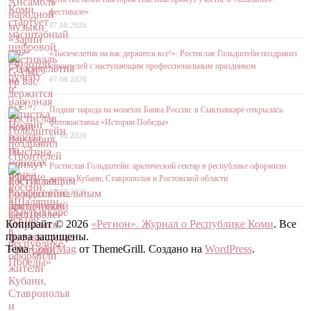
фестивале»
07.08.2026
«Тысячелетия на вас держится всё!»: Ростислав Гольдштейн поздравил
строителей с наступающим профессиональным праздником
07.08.2026
Подвиг народа на монетах Банка России: в Сыктывкаре открылась
фотовыставка «Истории Победы»
07.08.2026
Ростислав Гольдштейн: арктический гектар в республике оформили
жители Кубани, Ставрополья и Ростовской области
07.08.2026
Копирайт © 2026
«Регион». Журнал о Республике Коми
. Все
права защищены.
Тема
ColorMag
от ThemeGrill. Создано на
WordPress
.