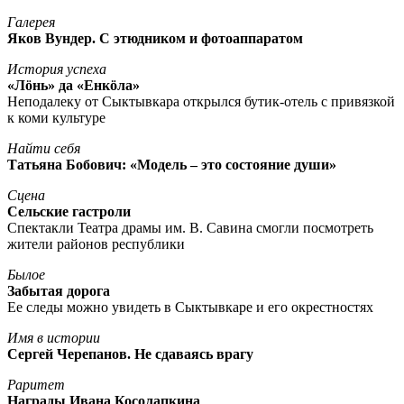
Галерея
Яков Вундер. С этюдником и фотоаппаратом
История успеха
«Лöнь» да «Енкöла»
Неподалеку от Сыктывкара открылся бутик-отель с привязкой
к коми культуре
Найти себя
Татьяна Бобович: «Модель – это состояние души»
Сцена
Сельские гастроли
Спектакли Театра драмы им. В. Савина смогли посмотреть
жители районов республики
Былое
Забытая дорога
Ее следы можно увидеть в Сыктывкаре и его окрестностях
Имя в истории
Сергей Черепанов. Не сдаваясь врагу
Раритет
Награды Ивана Косолапкина