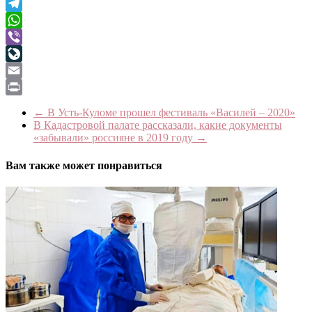
Twitter
Telegram
WhatsApp
Viber
LiveJournal
Email
Print
←
В Усть-Куломе прошел фестиваль «Василей – 2020»
В Кадастровой палате рассказали, какие документы
«забывали» россияне в 2019 году
→
Вам также может понравиться