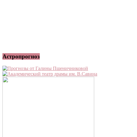
Астропрогноз