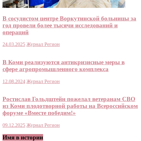
В сосудистом центре Воркутинской больницы за
год провели более тысячи исследований и
операций
24.03.2025
Журнал Регион
В Коми реализуются антикризисные меры в
сфере агропромышленного комплекса
12.08.2024
Журнал Регион
Ростислав Гольдштейн пожелал ветеранам СВО
из Коми плодотворной работы на Всероссийском
форуме «Вместе победим!»
09.12.2025
Журнал Регион
Имя в истории