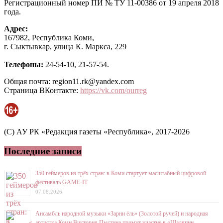
Регистрационный номер ПИ № ТУ 11-00386 от 19 апреля 2018
года.
Адрес:
167982, Республика Коми,
г. Сыктывкар, улица К. Маркса, 229
Телефоны:
24-54-10, 21-57-54.
Общая почта: region11.rk@yandex.com
Страница ВКонтакте:
https://vk.com/ourreg
(C) АУ РК «Редакция газеты «Республика», 2017-2026
Последние записи
350 геймеров из трёх стран: в Коми стартует масштабный цифровой
фестиваль GAME-IT
07.08.2026
Ансамбль народной музыки «Зарни ёль» (Золотой ручей) и народная
артистка Коми Виктория Пыстина примут участие в «Шаляпин-