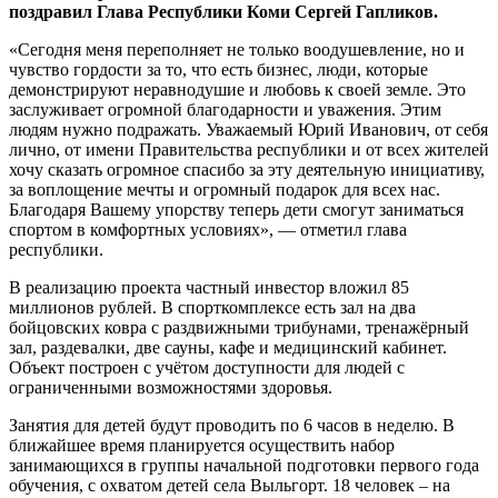
поздравил Глава Республики Коми Сергей Гапликов.
«Сегодня меня переполняет не только воодушевление, но и
чувство гордости за то, что есть бизнес, люди, которые
демонстрируют неравнодушие и любовь к своей земле. Это
заслуживает огромной благодарности и уважения. Этим
людям нужно подражать. Уважаемый Юрий Иванович, от себя
лично, от имени Правительства республики и от всех жителей
хочу сказать огромное спасибо за эту деятельную инициативу,
за воплощение мечты и огромный подарок для всех нас.
Благодаря Вашему упорству теперь дети смогут заниматься
спортом в комфортных условиях», — отметил глава
республики.
В реализацию проекта частный инвестор вложил 85
миллионов рублей. В спорткомплексе есть зал на два
бойцовских ковра с раздвижными трибунами, тренажёрный
зал, раздевалки, две сауны, кафе и медицинский кабинет.
Объект построен с учётом доступности для людей с
ограниченными возможностями здоровья.
Занятия для детей будут проводить по 6 часов в неделю. В
ближайшее время планируется осуществить набор
занимающихся в группы начальной подготовки первого года
обучения, с охватом детей села Выльгорт. 18 человек – на