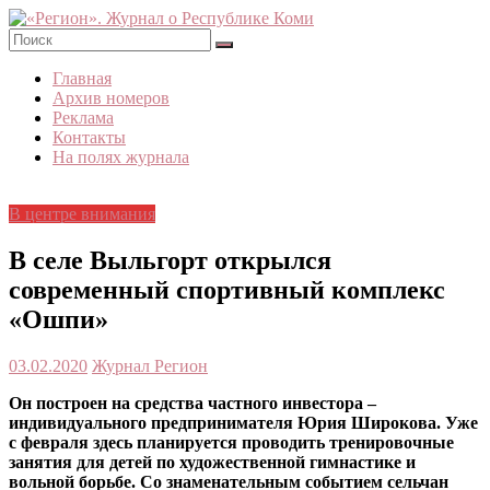
Skip
to
content
«Регион».
Главная
Журнал
Архив номеров
о
Реклама
Республике
Контакты
Коми
На полях журнала
В центре внимания
В селе Выльгорт открылся
современный спортивный комплекс
«Ошпи»
03.02.2020
Журнал Регион
Он построен на средства частного инвестора –
индивидуального предпринимателя Юрия Широкова. Уже
с февраля здесь планируется проводить тренировочные
занятия для детей по художественной гимнастике и
вольной борьбе. Со знаменательным событием сельчан