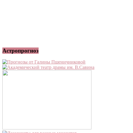
Астропрогноз