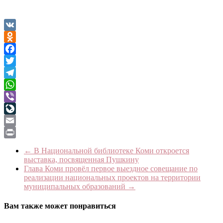
VK
Odnoklassniki
Facebook
Twitter
Telegram
WhatsApp
Viber
LiveJournal
Email
Print
←
В Национальной библиотеке Коми откроется
выставка, посвященная Пушкину
Глава Коми провёл первое выездное совещание по
реализации национальных проектов на территории
муниципальных образований
→
Вам также может понравиться