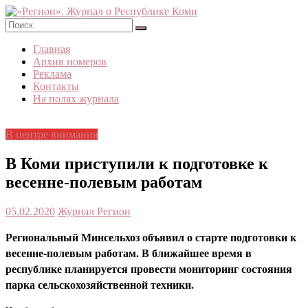
Skip
to
content
«Регион».
Главная
Журнал
Архив номеров
о
Реклама
Республике
Контакты
Коми
На полях журнала
В центре внимания
В Коми приступили к подготовке к
весенне-полевым работам
05.02.2020
Журнал Регион
Региональный Минсельхоз объявил о старте подготовки к
весенне-полевым работам. В ближайшее время в
республике планируется провести мониторинг состояния
парка сельскохозяйственной техники.