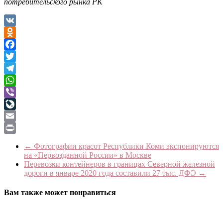
потребительского рынка РК
VK
Odnoklassniki
Facebook
Twitter
Telegram
WhatsApp
Viber
LiveJournal
Email
Print
←
Фотографии красот Республики Коми экспонируются
на «Первозданной России» в Москве
Перевозки контейнеров в границах Северной железной
дороги в январе 2020 года составили 27 тыс. ДФЭ
→
Вам также может понравиться