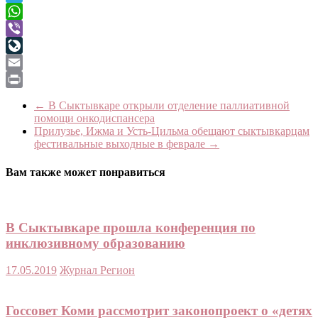
Telegram
WhatsApp
Viber
LiveJournal
Email
Print
←
В Сыктывкаре открыли отделение паллиативной
помощи онкодиспансера
Прилузье, Ижма и Усть-Цильма обещают сыктывкарцам
фестивальные выходные в феврале
→
Вам также может понравиться
В Сыктывкаре прошла конференция по
инклюзивному образованию
17.05.2019
Журнал Регион
Госсовет Коми рассмотрит законопроект о «детях