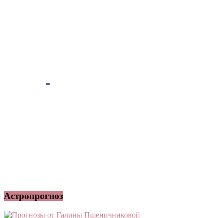
Астропрогноз