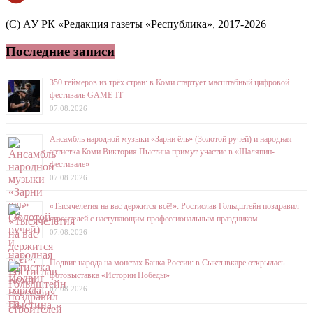
(C) АУ РК «Редакция газеты «Республика», 2017-2026
Последние записи
350 геймеров из трёх стран: в Коми стартует масштабный цифровой
фестиваль GAME-IT
07.08.2026
Ансамбль народной музыки «Зарни ёль» (Золотой ручей) и народная
артистка Коми Виктория Пыстина примут участие в «Шаляпин-
фестивале»
07.08.2026
«Тысячелетия на вас держится всё!»: Ростислав Гольдштейн поздравил
строителей с наступающим профессиональным праздником
07.08.2026
Подвиг народа на монетах Банка России: в Сыктывкаре открылась
фотовыставка «Истории Победы»
07.08.2026