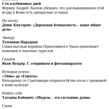
Сто клубничных дней
Фермер Андрей Лызлов убежден, что для выращивания этой
ягоды в Коми есть прекрасные условия
На посту
Денис Кнутарев: «Дорожная безопасность – наше общее
дело»
Экотур
Туманная Народная
Самая высокая вершина Приполярного Урала привлекает
новичков и опытных туристов
Галерея
Яков Вундер. С этюдником и фотоаппаратом
История успеха
«Лöнь» да «Енкöла»
Неподалеку от Сыктывкара открылся бутик-отель с привязкой
к коми культуре
Найти себя
Татьяна Бобович: «Модель – это состояние души»
Сцена