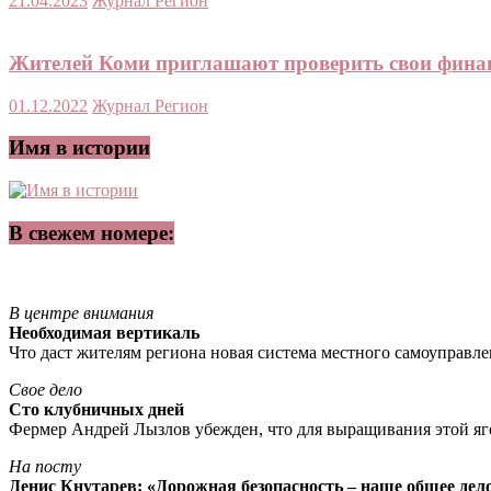
21.04.2023
Журнал Регион
Жителей Коми приглашают проверить свои фина
01.12.2022
Журнал Регион
Имя в истории
В свежем номере:
В центре внимания
Необходимая вертикаль
Что даст жителям региона новая система местного самоуправл
Свое дело
Сто клубничных дней
Фермер Андрей Лызлов убежден, что для выращивания этой яг
На посту
Денис Кнутарев: «Дорожная безопасность – наше общее дел