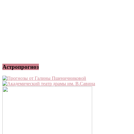
Астропрогноз