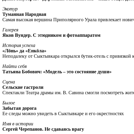
Экотур
Туманная Народная
Самая высокая вершина Приполярного Урала привлекает нови
Галерея
Яков Вундер. С этюдником и фотоаппаратом
История успеха
«Лöнь» да «Енкöла»
Неподалеку от Сыктывкара открылся бутик-отель с привязкой к
Найти себя
Татьяна Бобович: «Модель – это состояние души»
Сцена
Сельские гастроли
Спектакли Театра драмы им. В. Савина смогли посмотреть жи
Былое
Забытая дорога
Ее следы можно увидеть в Сыктывкаре и его окрестностях
Имя в истории
Сергей Черепанов. Не сдаваясь врагу