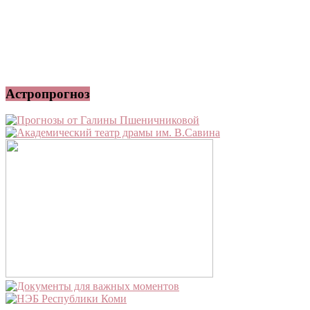
Астропрогноз