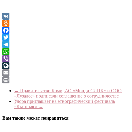
VK
Odnoklassniki
Facebook
Twitter
Telegram
WhatsApp
Viber
LiveJournal
Email
Print
←
Правительство Коми, АО «Монди СЛПК» и ООО
«Лузалес» подписали соглашение о сотрудничестве
Удора приглашает на этнографический фестиваль
«Кытшъяс»
→
Вам также может понравиться