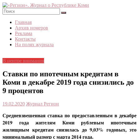
Skip
to
content
«Регион».
Главная
Журнал
Архив номеров
о
Реклама
Республике
Контакты
Коми
На полях журнала
В центре внимания
Ставки по ипотечным кредитам в
Коми в декабре 2019 года снизились до
9 процентов
19.02.2020
Журнал Регион
Средневзвешенная ставка по предоставленным в декабре
2019 года жителям Коми рублевым ипотечным
жилищным кредитам снизилась до 9,03% годовых, это
минимальный размер с марта 2014 года.