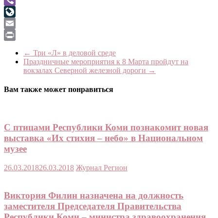
Viber
LiveJournal
Email
Print
←
Три «Л» в деловой среде
Праздничные мероприятия к 8 Марта пройдут на
вокзалах Северной железной дороги
→
Вам также может понравиться
С птицами Республики Коми познакомит новая
выставка «Их стихия – небо» в Национальном
музее
26.03.2018
26.03.2018
Журнал Регион
Виктория Филин назначена на должность
заместителя Председателя Правительства
Республики Коми – министра здравоохранения