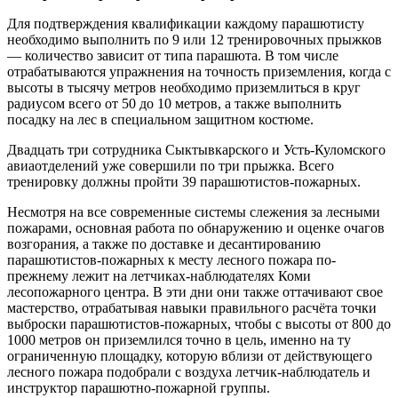
Для подтверждения квалификации каждому парашютисту
необходимо выполнить по 9 или 12 тренировочных прыжков
— количество зависит от типа парашюта. В том числе
отрабатываются упражнения на точность приземления, когда с
высоты в тысячу метров необходимо приземлиться в круг
радиусом всего от 50 до 10 метров, а также выполнить
посадку на лес в специальном защитном костюме.
Двадцать три сотрудника Сыктывкарского и Усть-Куломского
авиаотделений уже совершили по три прыжка. Всего
тренировку должны пройти 39 парашютистов-пожарных.
Несмотря на все современные системы слежения за лесными
пожарами, основная работа по обнаружению и оценке очагов
возгорания, а также по доставке и десантированию
парашютистов-пожарных к месту лесного пожара по-
прежнему лежит на летчиках-наблюдателях Коми
лесопожарного центра. В эти дни они также оттачивают свое
мастерство, отрабатывая навыки правильного расчёта точки
выброски парашютистов-пожарных, чтобы с высоты от 800 до
1000 метров он приземлился точно в цель, именно на ту
ограниченную площадку, которую вблизи от действующего
лесного пожара подобрали с воздуха летчик-наблюдатель и
инструктор парашютно-пожарной группы.