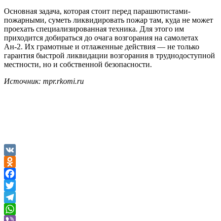
Основная задача, которая стоит перед парашютистами-
пожарными, суметь ликвидировать пожар там, куда не может
проехать специализированная техника. Для этого им
приходится добираться до очага возгорания на самолетах
Ан-2. Их грамотные и отлаженные действия — не только
гарантия быстрой ликвидации возгорания в труднодоступной
местности, но и собственной безопасности.
Источник: mpr.rkomi.ru
VK
Odnoklassniki
Facebook
Twitter
Telegram
WhatsApp