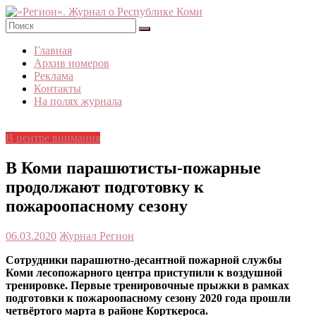
Skip
to
content
«Регион».
Главная
Журнал
Архив номеров
о
Реклама
Республике
Контакты
Коми
На полях журнала
В центре внимания
В Коми парашютисты-пожарные
продолжают подготовку к
пожароопасному сезону
06.03.2020
Журнал Регион
Сотрудники парашютно-десантной пожарной службы
Коми лесопожарного центра приступили к воздушной
тренировке. Первые тренировочные прыжки в рамках
подготовки к пожароопасному сезону 2020 года прошли
четвёртого марта в районе Корткероса.