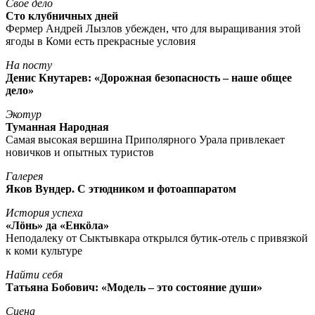
Свое дело
Сто клубничных дней
Фермер Андрей Лызлов убежден, что для выращивания этой
ягоды в Коми есть прекрасные условия
На посту
Денис Кнутарев: «Дорожная безопасность – наше общее
дело»
Экотур
Туманная Народная
Самая высокая вершина Приполярного Урала привлекает
новичков и опытных туристов
Галерея
Яков Вундер. С этюдником и фотоаппаратом
История успеха
«Лöнь» да «Енкöла»
Неподалеку от Сыктывкара открылся бутик-отель с привязкой
к коми культуре
Найти себя
Татьяна Бобович: «Модель – это состояние души»
Сцена