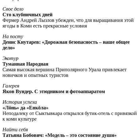
Свое дело
Сто клубничных дней
Фермер Андрей Лызлов убежден, что для выращивания этой
ягоды в Коми есть прекрасные условия
На посту
Денис Кнутарев: «Дорожная безопасность – наше общее
дело»
Экотур
Туманная Народная
Самая высокая вершина Приполярного Урала привлекает
новичков и опытных туристов
Галерея
Яков Вундер. С этюдником и фотоаппаратом
История успеха
«Лöнь» да «Енкöла»
Неподалеку от Сыктывкара открылся бутик-отель с привязкой
к коми культуре
Найти себя
Татьяна Бобович: «Модель – это состояние души»