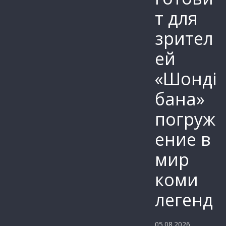
т для
зрител
ей
«Шонді
бана»
погруж
ение в
мир
коми
легенд
05.08.2026