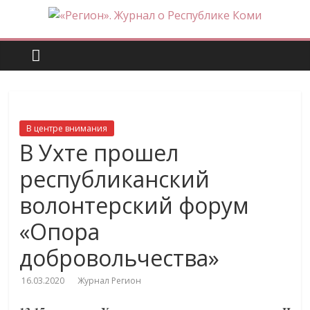
Skip
to
«Регион».
content
Журнал
о
В центре внимания
Республике
В Ухте прошел
республиканский
Коми
волонтерский форум
«Опора
добровольчества»
16.03.2020
Журнал Регион