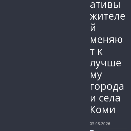
ативы
жителе
й
меняю
т к
лучше
му
города
и села
Коми
05.08.2026