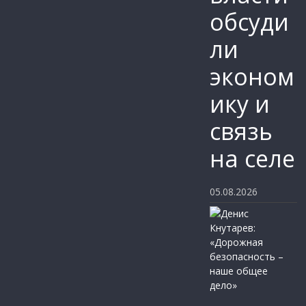
обсуди
ли
эконом
ику и
связь
на селе
05.08.2026