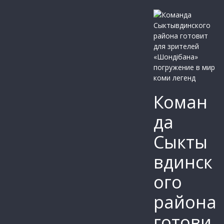
Коман
да
Сыкты
вдинск
ого
района
готови