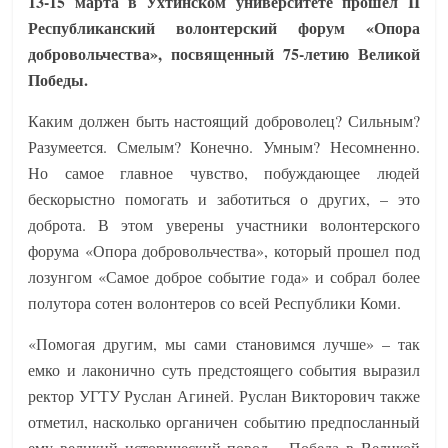
13-15 марта в Ухтинском университете прошел II
Республиканский волонтерский форум «Опора
добровольчества», посвященный 75-летию Великой
Победы.
Каким должен быть настоящий доброволец? Сильным?
Разумеется. Смелым? Конечно. Умным? Несомненно.
Но самое главное чувство, побуждающее людей
бескорыстно помогать и заботиться о других, – это
доброта. В этом уверены участники волонтерского
форума «Опора добровольчества», который прошел под
лозунгом «Самое доброе событие года» и собрал более
полутора сотен волонтеров со всей Республики Коми.
«Помогая другим, мы сами становимся лучше» – так
емко и лаконично суть предстоящего события выразил
ректор УГТУ Руслан Агиней. Руслан Викторович также
отметил, насколько органичен событию предпосланный
ему великий исторический повод – Победа в Великой