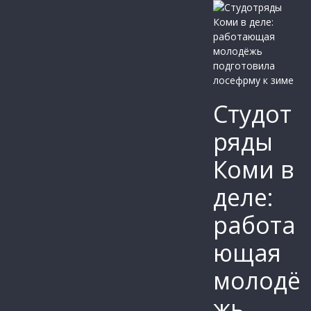
Студот
ряды
Коми в
деле:
работа
ющая
молодё
жь