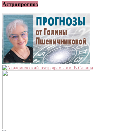
Астропрогноз