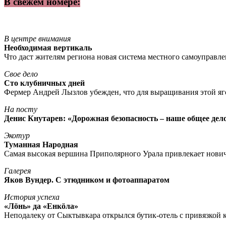
В свежем номере:
В центре внимания
Необходимая вертикаль
Что даст жителям региона новая система местного самоуправл
Свое дело
Сто клубничных дней
Фермер Андрей Лызлов убежден, что для выращивания этой яг
На посту
Денис Кнутарев: «Дорожная безопасность – наше общее дел
Экотур
Туманная Народная
Самая высокая вершина Приполярного Урала привлекает нови
Галерея
Яков Вундер. С этюдником и фотоаппаратом
История успеха
«Лöнь» да «Енкöла»
Неподалеку от Сыктывкара открылся бутик-отель с привязкой к