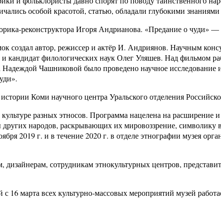
орики и фольклористы давно спорят по поводу таинственного на
чались особой красотой, статью, обладали глубокими знаниями 
орика-реконструктора Игоря Андрианова. «Предание о чуди» — 
ок создал автор, режиссер и актёр И. Андриянов. Научным кон
а и кандидат филологических наук Олег Уляшев. Над фильмом р
а Надеждой Чашниковой было проведено научное исследование и
уди».
 истории Коми научного центра Уральского отделения Российско
культуре разных этносов. Программа нацелена на расширение и
 других народов, раскрывающих их мировоззрение, символику в
ября 2019 г. и в течение 2020 г. в отделе этнографии музея орг
ам, дизайнерам, сотрудникам этнокультурных центров, представ
й с 16 марта всех культурно-массовых мероприятий музей работа