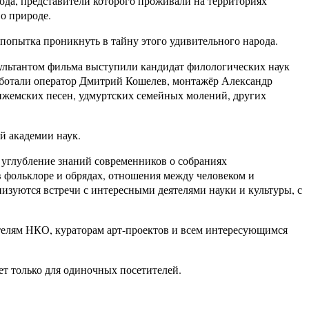
рода, представители которого проживали на территориях
о природе.
попытка проникнуть в тайну этого удивительного народа.
сультантом фильма выступили кандидат филологических наук
аботали оператор Дмитрий Кошелев, монтажёр Александр
жемских песен, удмуртских семейных молений, других
й академии наук.
 углубление знаний современников о собраниях
 фольклоре и обрядах, отношения между человеком и
анизуются встречи с интересными деятелями науки и культуры, с
ителям НКО, кураторам арт-проектов и всем интересующимся
ет только для одиночных посетителей.