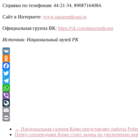
Справки по телефонам: 44-21-34, 89087164084.
Сайт в Интернете:
www.museumkomi.ru
Официальная группа ВК:
https://vk.com/museumkomi
Источник: Национальный музей РК
VK
Odnoklassniki
Facebook
Twitter
Telegram
WhatsApp
Viber
LiveJournal
Email
Print
←
Национальная галерея Коми представляет работы Робе
Перед оленеводами Коми стоит задача по увеличению ко