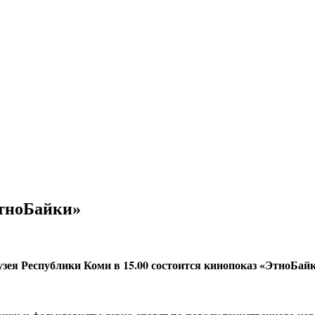
тноБайки»
узея Республики Коми в 15.00 состоится кинопоказ «ЭтноБайк