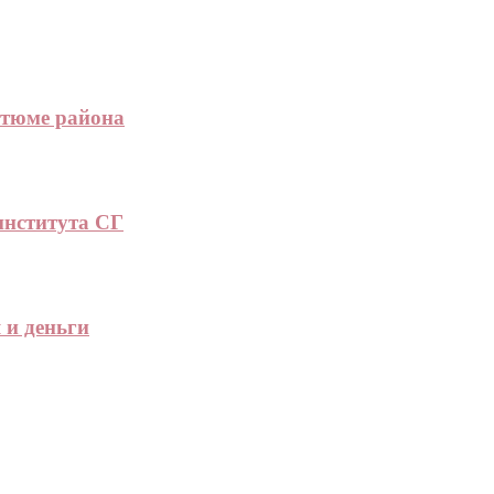
стюме района
института СГ
 и деньги