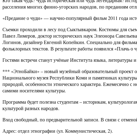
Кто такая чудь? Чудь историческая или чудь легендарная? Ист
расселения многих финно-угорских народов, по преданиям отли
«Предание о чуди» — научно-популярный фильм 2011 года ист
Съемки проходили в лесу под Сыктывкаром. Костюмы для съем
Павел Лимеров, доктор исторических наук Элеонора Савельев
Логинов, дизайнер Евгений Копейкин. Специально для фильм
фольклорных текстов. В результате работы появился «Плачь о ч
Гостями встречи станут учёные Института языка, литературы и
*** «ЭтноБайки» – новый музейный образовательный проект о 
Национального музея Республики Коми и памятниках культуры
природой, особенности этнического характера. Ежемесячно с но
самими носителями культуры.
Программа будет полезна студентам – историкам, культуролог
культурой разных народов.
Вход свободный, по предварительной записи. В связи с отмено
Адрес: отдел этнографии (ул. Коммунистическая, 2).