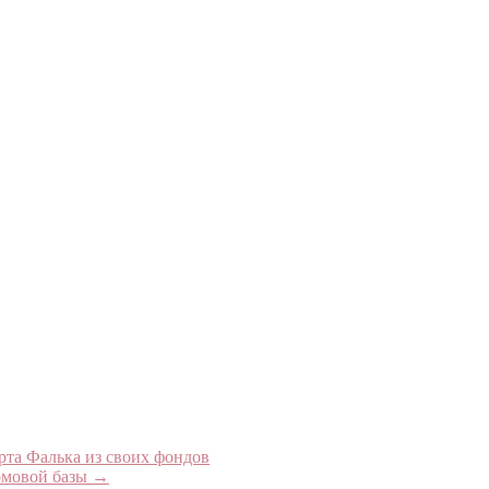
рта Фалька из своих фондов
рмовой базы
→