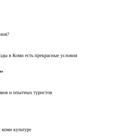
ения?
оды в Коми есть прекрасные условия
о»
чков и опытных туристов
 коми культуре