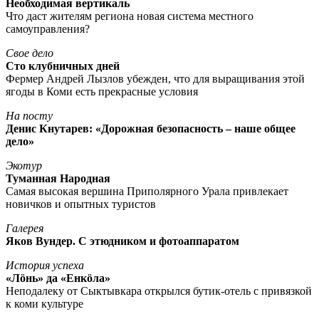
Необходимая вертикаль
Что даст жителям региона новая система местного
самоуправления?
Свое дело
Сто клубничных дней
Фермер Андрей Лызлов убежден, что для выращивания этой
ягоды в Коми есть прекрасные условия
На посту
Денис Кнутарев: «Дорожная безопасность – наше общее
дело»
Экотур
Туманная Народная
Самая высокая вершина Приполярного Урала привлекает
новичков и опытных туристов
Галерея
Яков Вундер. С этюдником и фотоаппаратом
История успеха
«Лöнь» да «Енкöла»
Неподалеку от Сыктывкара открылся бутик-отель с привязкой
к коми культуре