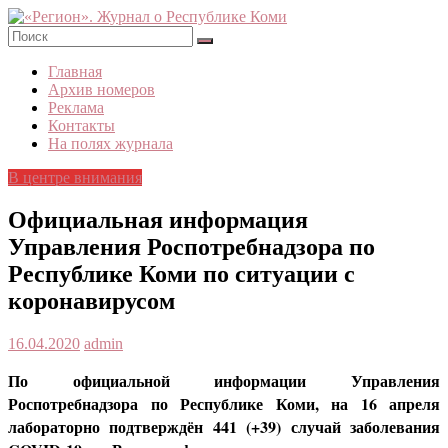
Skip
to
content
«Регион».
Главная
Журнал
Архив номеров
о
Реклама
Республике
Контакты
Коми
На полях журнала
В центре внимания
Официальная информация
Управления Роспотребнадзора по
Республике Коми по ситуации с
коронавирусом
16.04.2020
admin
По официальной информации Управления
Роспотребнадзора по Республике Коми, на 16 апреля
лабораторно подтверждён
441 (+39)
случай заболевания