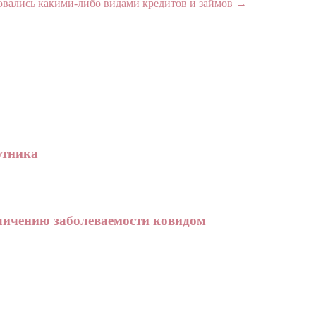
овались какими-либо видами кредитов и займов
→
отника
личению заболеваемости ковидом