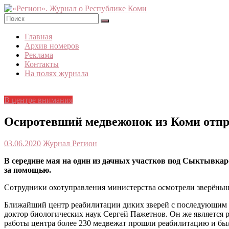
Skip
to
content
«Регион».
Главная
Журнал
Архив номеров
о
Реклама
Республике
Контакты
Коми
На полях журнала
В центре внимания
Осиротевший медвежонок из Коми отпр
03.06.2020
Журнал Регион
В середине мая на один из дачных участков под Сыктывкар
за помощью.
Сотрудники охотуправления министерства осмотрели зверёныша
Ближайший центр реабилитации диких зверей с последующим в
доктор биологических наук Сергей Пажетнов. Он же является 
работы центра более 230 медвежат прошли реабилитацию и бы