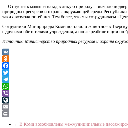
— Отпустить малыша назад в дикую природу – значило подверг
природных ресурсов и охраны окружающей среды Республики К
таких возможностей нет. Тем более, что мы сотрудничаем «Цен
Сотрудники Минприроды Коми доставили животное в Тверскую 
с другими обитателями учреждения, а после реабилитации он 
Источник: Министерство природных ресурсов и охраны окруж
VK
Odnoklassniki
Facebook
Twitter
Telegram
WhatsApp
Viber
LiveJournal
Email
Print
←
В Коми возобновлены межмуниципальные пассажирски