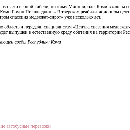
нуть его верной гибели, поэтому Минприроды Коми взяло на се
оми Роман Полшведкин. – В тверском реабилитационном центре 
тром спасения медвежат-сирот» уже несколько лет.
область и передали специалистам «Центра спасения медвежат-с
будет выпущен в естественную среду обитания на территории Ре
ающей среды Республики Коми
е автобусные перевозки