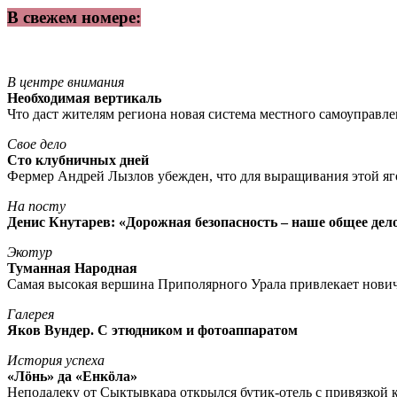
В свежем номере:
В центре внимания
Необходимая вертикаль
Что даст жителям региона новая система местного самоуправл
Свое дело
Сто клубничных дней
Фермер Андрей Лызлов убежден, что для выращивания этой яг
На посту
Денис Кнутарев: «Дорожная безопасность – наше общее дел
Экотур
Туманная Народная
Самая высокая вершина Приполярного Урала привлекает нови
Галерея
Яков Вундер. С этюдником и фотоаппаратом
История успеха
«Лöнь» да «Енкöла»
Неподалеку от Сыктывкара открылся бутик-отель с привязкой к