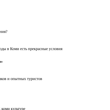
ения?
оды в Коми есть прекрасные условия
о»
чков и опытных туристов
 коми культуре