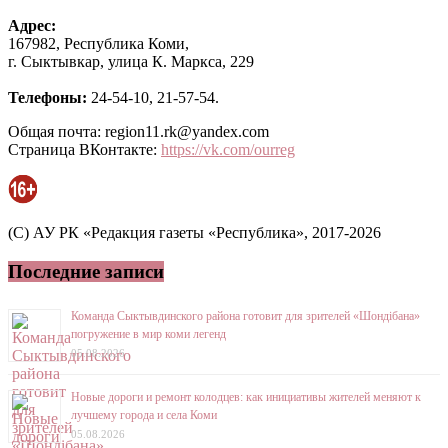
Адрес:
167982, Республика Коми,
г. Сыктывкар, улица К. Маркса, 229
Телефоны:
24-54-10, 21-57-54.
Общая почта: region11.rk@yandex.com
Страница ВКонтакте:
https://vk.com/ourreg
(C) АУ РК «Редакция газеты «Республика», 2017-2026
Последние записи
Команда Сыктывдинского района готовит для зрителей «Шондібана»
погружение в мир коми легенд
05.08.2026
Новые дороги и ремонт колодцев: как инициативы жителей меняют к
лучшему города и села Коми
05.08.2026