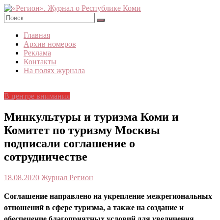
Skip
to
content
«Регион».
Главная
Журнал
Архив номеров
о
Реклама
Республике
Контакты
Коми
На полях журнала
В центре внимания
Минкультуры и туризма Коми и
Комитет по туризму Москвы
подписали соглашение о
сотрудничестве
18.08.2020
Журнал Регион
Соглашение направлено на укрепление межрегиональных
отношений в сфере туризма, а также на создание и
обеспечение благоприятных условий для увеличения