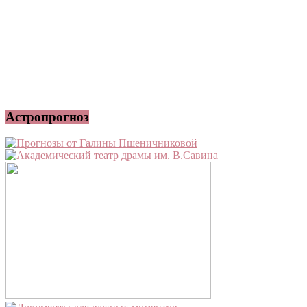
Астропрогноз