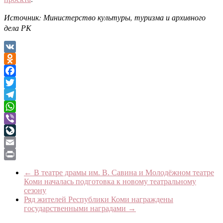
Источник: Министерство культуры, туризма и архивного
дела РК
VK
Odnoklassniki
Facebook
Twitter
Telegram
WhatsApp
Viber
LiveJournal
Email
Print
←
В театре драмы им. В. Савина и Молодёжном театре
Коми началась подготовка к новому театральному
сезону
Ряд жителей Республики Коми награждены
государственными наградами
→