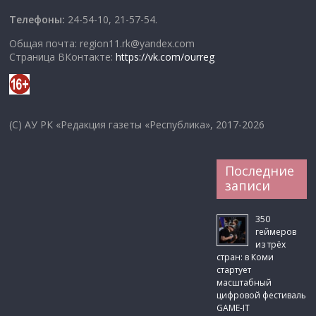
Телефоны:
24-54-10, 21-57-54.
Общая почта: region11.rk@yandex.com
Страница ВКонтакте:
https://vk.com/ourreg
(C) АУ РК «Редакция газеты «Республика», 2017-2026
Последние
записи
350
геймеров
из трёх
стран: в Коми
стартует
масштабный
цифровой фестиваль
GAME-IT