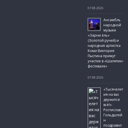
07.08.2026
Ансамбль
народной
музыки
«Зарни ёль»
(Золотой ручей) и
народная артистка
Коми Виктория
Пыстина примут
участие в «Шаляпин-
фестивале»
07.08.2026
«Тысячелет
ия на вас
держится
всё!»:
Ростислав
Гольдштей
н
поздравил