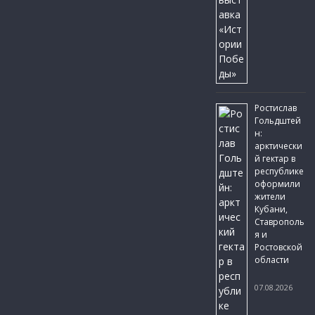
Ростислав
Гольдштей
н:
арктически
й гектар в
республике
оформили
жители
Кубани,
Ставрополь
я и
Ростовской
области
07.08.2026