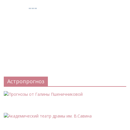
Астропрогноз