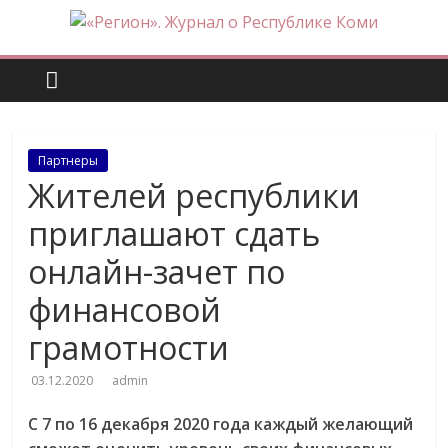
Skip
to
«Регион».
content
Журнал
о
Партнеры
Жителей республики
Республике
приглашают сдать
Коми
онлайн-зачет по
финансовой
грамотности
03.12.2020
admin
С 7 по 16 декабря 2020 года каждый желающий