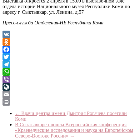
Выставка откроется 2 апреля в 15.00 в выставочном зале
отдела истории Национального музея Республики Коми по
адресу г. Сыктывкар, ул. Ленина, д.57
Пресс-служба Отделения-НБ Республика Коми
VK
Odnoklassniki
Facebook
Twitter
Telegram
WhatsApp
Viber
LiveJournal
Email
Print
←
Врачи центра имени Дмитрия Рогачева посетили
Коми
В Сыктывкаре прошла Всероссийская конференция
«Краеведческие исследования и наука на Европейском
Северо-Востоке России»
→