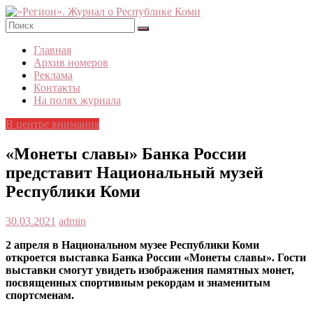
Skip
to
content
«Регион».
Главная
Журнал
Архив номеров
о
Реклама
Республике
Контакты
Коми
На полях журнала
В центре внимания
«Монеты славы» Банка России
представит Национальный музей
Республики Коми
30.03.2021
admin
2 апреля в Национальном музее Республики Коми
откроется выставка Банка России «Монеты славы». Гости
выставки смогут увидеть изображения памятных монет,
посвященных спортивным рекордам и знаменитым
спортсменам.