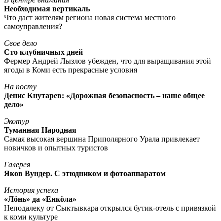
Необходимая вертикаль
Что даст жителям региона новая система местного
самоуправления?
Свое дело
Сто клубничных дней
Фермер Андрей Лызлов убежден, что для выращивания этой
ягоды в Коми есть прекрасные условия
На посту
Денис Кнутарев: «Дорожная безопасность – наше общее
дело»
Экотур
Туманная Народная
Самая высокая вершина Приполярного Урала привлекает
новичков и опытных туристов
Галерея
Яков Вундер. С этюдником и фотоаппаратом
История успеха
«Лöнь» да «Енкöла»
Неподалеку от Сыктывкара открылся бутик-отель с привязкой
к коми культуре