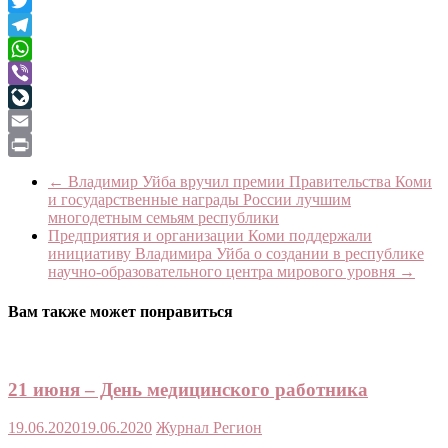
Facebook
Twitter
Telegram
WhatsApp
Viber
LiveJournal
Email
Print
←
Владимир Уйба вручил премии Правительства Коми
и государственные награды России лучшим
многодетным семьям республики
Предприятия и организации Коми поддержали
инициативу Владимира Уйба о создании в республике
научно-образовательного центра мирового уровня
→
Вам также может понравиться
21 июня – День медицинского работника
19.06.2020
19.06.2020
Журнал Регион