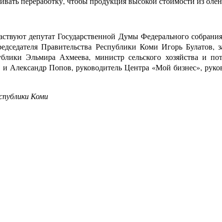
ивать переработку, чтобы продукция высокой стоимости из олен
аствуют депутат Государственной Думы Федерального собрания
дседателя Правительства Республики Коми Игорь Булатов, з
блики Эльмира Ахмеева, министр сельского хозяйства и по
в и Александр Попов, руководитель Центра «Мой бизнес», рук
спублики Коми