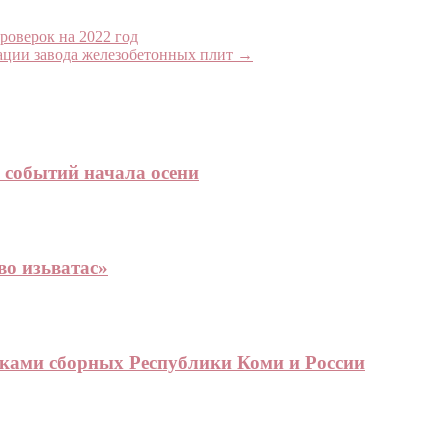
оверок на 2022 год
зации завода железобетонных плит
→
 событий начала осени
о изьватас»
ками сборных Республики Коми и России