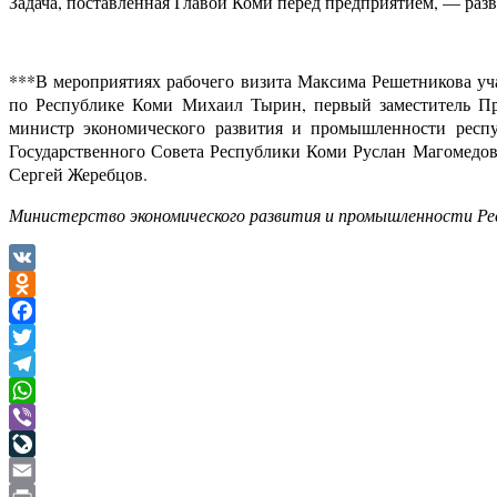
Задача, поставленная Главой Коми перед предприятием, — разв
***В мероприятиях рабочего визита Максима Решетникова уч
по Республике Коми Михаил Тырин, первый заместитель Пре
министр экономического развития и промышленности респу
Государственного Совета Республики Коми Руслан Магомедо
Сергей Жеребцов.
Министерство экономического развития и промышленности
Ре
VK
Odnoklassniki
Facebook
Twitter
Telegram
WhatsApp
Viber
LiveJournal
Email