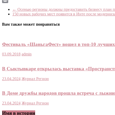
Print
←
Осенью регионы должны предоставить бизнесу план пр
150 новых рабочих мест появится в Инте после модерни
Вам также может понравиться
Фестиваль «ШаньгаФест» вошел в топ-10 лучших
03.09.2018
admin
В Сыктывкаре открылась выставка «Пространств
23.04.2024
Журнал Регион
В Доме дружбы народов прошла встреча с лыжни
23.04.2024
Журнал Регион
Имя в истории