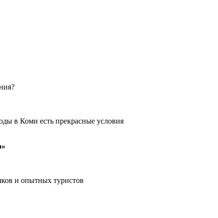
ения?
оды в Коми есть прекрасные условия
о»
чков и опытных туристов