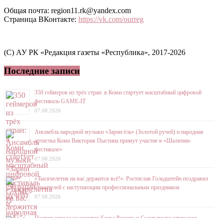
Общая почта: region11.rk@yandex.com
Страница ВКонтакте:
https://vk.com/ourreg
(C) АУ РК «Редакция газеты «Республика», 2017-2026
Последние записи
350 геймеров из трёх стран: в Коми стартует масштабный цифровой
фестиваль GAME-IT
07.08.2026
Ансамбль народной музыки «Зарни ёль» (Золотой ручей) и народная
артистка Коми Виктория Пыстина примут участие в «Шаляпин-
фестивале»
07.08.2026
«Тысячелетия на вас держится всё!»: Ростислав Гольдштейн поздравил
строителей с наступающим профессиональным праздником
07.08.2026