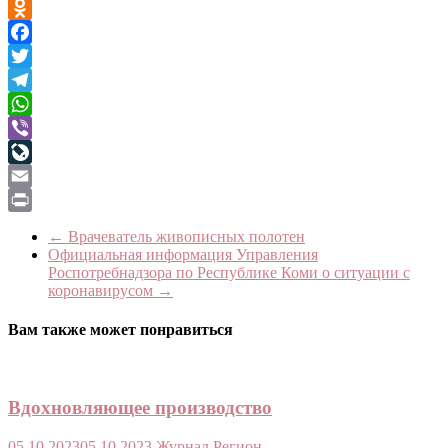
VK
Odnoklassniki
Facebook
Twitter
Telegram
WhatsApp
Viber
LiveJournal
Email
Print
←
Врачеватель живописных полотен
Официальная информация Управления
Роспотребнадзора по Республике Коми о ситуации с
коронавирусом
→
Вам также может понравиться
Вдохновляющее производство
05.10.2023
05.10.2023
Журнал Регион