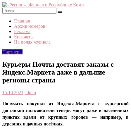
Skip
to
content
«Регион».
Главная
Журнал
Архив номеров
о
Реклама
Республике
Контакты
Коми
На полях журнала
Партнеры
Курьеры Почты доставят заказы с
Яндекс.Маркета даже в дальние
регионы страны
15.10.2021
admin
Получать покупки из Яндекса.Маркета с курьерской
доставкой пользователи теперь могут даже в населённых
пунктах вдали от крупных городов — например, в
деревнях и дачных посёлках.