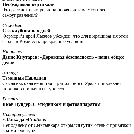
Необходимая вертикаль
Что даст жителям региона новая система местного
самоуправления?
Свое дело
Сто клубничных дней
Фермер Андрей Лызлов убежден, что для выращивания этой
ягоды в Коми есть прекрасные условия
На посту
Денис Кнутарев: «Дорожная безопасность – наше общее
дело»
Экотур
Туманная Народная
Самая высокая вершина Приполярного Урала привлекает
новичков и опытных туристов
Галерея
Яков Вундер. С этюдником и фотоаппаратом
История успеха
«Лöнь» да «Енкöла»
Неподалеку от Сыктывкара открылся бутик-отель с привязкой
к коми культуре