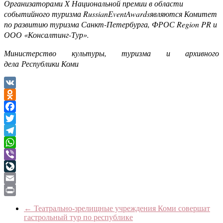
Организаторами X Национальной премии в области
событийного туризма RussianEventAwardsявляются Комитет
по развитию туризма Санкт-Петербурга, ФРОС Region PR и
ООО «Консалтинг-Тур».
Министерство культуры, туризма и архивного
дела Республики Коми
VK
Odnoklassniki
Facebook
Twitter
Telegram
WhatsApp
Viber
LiveJournal
Email
Print
←
Театрально-зрелищные учреждения Коми совершат
гастрольный тур по республике