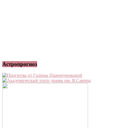
Астропрогноз