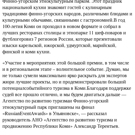
Финно-угорским этнокультурным парком. Этот праздник
национальной кухни знакомит гостей с кулинарным
традициями финно-угорских народов, различными блюдами и
культурными обычаями, связанными с гастрономией.В год
100-летия Коми он проходил в новом формате и собрал в
лучших ресторанах столицы и этнопарке 11 шеф-поваров и
футблогеровиз 7 регионов России, которые презентовали
изыски карельской, ижорской, удмуртской, марийской,
финской и коми кухни.
«Участие в мероприятиях этой большой премии, в том числе
и в региональном этапе – волнительное событие. Думаю, мы
не только сумели максимально ярко раскрыть для экспертов
жюри лучшие проекты, но и продемонстрировали большой
потенциалсобытийного туризма в Коми.Благодаря поддержке
судей все прошло отлично, и мы будем двигаться дальше —
Агентство по развитию туризмаи Финно-угорский
этнокультурный парк приглашены на финал
«RussianEventAwards» в Ульяновске», — рассказал
руководитель АНО «Агентство по развитию туризма и
продвижению Республики Коми» Александр Терентьев.