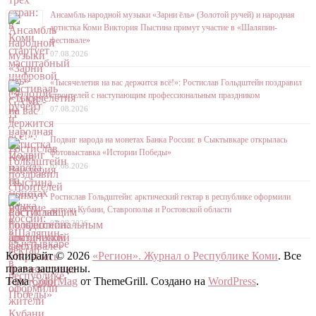
Ансамбль народной музыки «Зарни ёль» (Золотой ручей) и народная
артистка Коми Виктория Пыстина примут участие в «Шаляпин-
фестивале»
07.08.2026
«Тысячелетия на вас держится всё!»: Ростислав Гольдштейн поздравил
строителей с наступающим профессиональным праздником
07.08.2026
Подвиг народа на монетах Банка России: в Сыктывкаре открылась
фотовыставка «Истории Победы»
07.08.2026
Ростислав Гольдштейн: арктический гектар в республике оформили
жители Кубани, Ставрополья и Ростовской области
07.08.2026
Копирайт © 2026
«Регион». Журнал о Республике Коми
. Все
права защищены.
Тема
ColorMag
от ThemeGrill. Создано на
WordPress
.