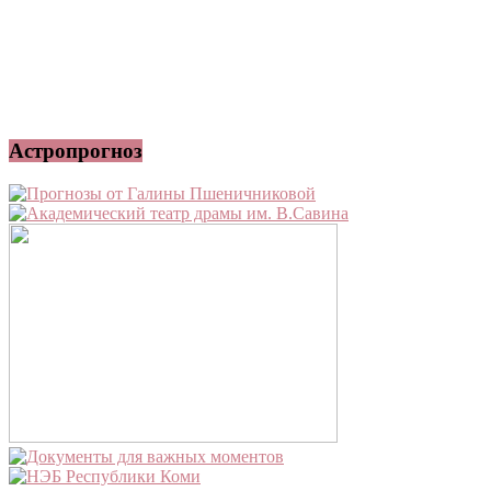
Астропрогноз