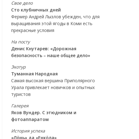
Свое дело
Сто клубничных дней
Фермер Андрей Лызлов убежден, что для
выращивания этой ягоды в Коми есть
прекрасные условия
На посту
Денис Кнутарев: «Дорожная
безопасность – наше общее дело»
Экотур
Туманная Народная
Самая высокая вершина Приполярного
Урала привлекает новичков и опытных
туристов
Галерея
Яков Вундер. С этюдником и
фотоаппаратом
История успеха
«Лöнь» да «Енкöла»