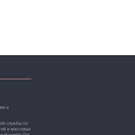
ми и
ой службы по
гий и массовых
нный номер ПИ