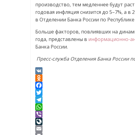
производство, тем медленнее будут раст
годовая инфляция снизится до 5–7%, а в 
в Отделении Банка России по Республике
Больше факторов, повлиявших на динами
года, представлены в
информационно-ан
Банка России.
Пресс-служба
Отделения Банка России п
V
K
O
d
F
n
a
T
o
c
w
T
k
e
i
e
W
l
b
t
l
h
V
a
o
t
e
a
i
L