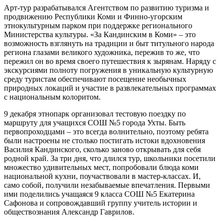
Арт-тур разрабатывался Агентством по развитию туризма и
продвижению Республики Коми и Финно-угорским
этнокультурным парком при поддержке регионального
Министерства культуры. «За Кандинским в Коми» ‒ это
возможность взглянуть на традиции и быт титульного народа
региона глазами великого художника, пережив то же, что
пережил он во время своего путешествия к зырянам. Наряду с
экскурсиями полноту погружения в уникальную культурную
среду туристам обеспечивают посещение необычных
природных локаций и участие в развлекательных программах
с национальным колоритом.
9 декабря этнопарк организовал тестовую поездку по
маршруту для учащихся СОШ №5 города Ухты. Быть
первопроходцами ‒ это всегда волнительно, поэтому ребята
были настроены не столько постигать истоки вдохновения
Василия Кандинского, сколько заново открывать для себя
родной край. За три дня, что длился тур, школьники посетили
множество удивительных мест, попробовали блюда коми
национальной кухни, поучаствовали в мастер-классах. И,
само собой, получили незабываемые впечатления. Первыми
ими поделились учащаяся 9 класса СОШ №5 Екатерина
Сафонова и сопровождавший группу учитель истории и
обществознания Александр Гаврилов.