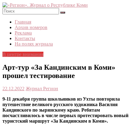
Skip
to
content
«Регион».
Главная
Журнал
Архив номеров
о
Реклама
Республике
Контакты
Коми
На полях журнала
В центре внимания
Арт-тур «За Кандинским в Коми»
прошел тестирование
22.12.2022
Журнал Регион
9-11 декабря группа школьников из Ухты повторила
путешествие великого русского художника Василия
Кандинского по зырянскому краю. Ребятам
посчастливилось в числе первых протестировать новый
туристский маршрут «За Кандинским в Коми».