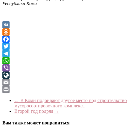
Республики Коми
VK
Odnoklassniki
Facebook
Twitter
Telegram
WhatsApp
Viber
LiveJournal
Email
Print
←
В Коми подбирают другое место под строительство
мусоросортировочного комплекса
Второй год подряд
→
Вам также может понравиться