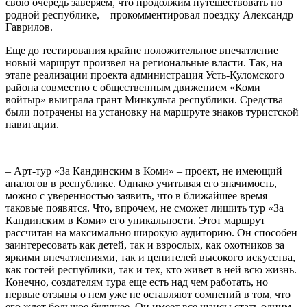
свою очередь заверяем, что продолжим путешествовать по
родной республике, ‒ прокомментировал поездку Александр
Гаврилов.
Еще до тестирования крайне положительное впечатление
новый маршрут произвел на региональные власти. Так, на
этапе реализации проекта администрация Усть-Куломского
района совместно с общественным движением «Коми
войтыр» выиграла грант Минкульта республики. Средства
были потрачены на установку на маршруте знаков туристской
навигации.
‒ Арт-тур «За Кандинским в Коми» ‒ проект, не имеющий
аналогов в республике. Однако учитывая его значимость,
можно с уверенностью заявить, что в ближайшее время
таковые появятся. Что, впрочем, не сможет лишить тур «За
Кандинским в Коми» его уникальности. Этот маршрут
рассчитан на максимально широкую аудиторию. Он способен
заинтересовать как детей, так и взрослых, как охотников за
яркими впечатлениями, так и ценителей высокого искусства,
как гостей республики, так и тех, кто живет в ней всю жизнь.
Конечно, создателям тура еще есть над чем работать, но
первые отзывы о нем уже не оставляют сомнений в том, что
его ждет большое будущее. Он имеет все шансы стать одним