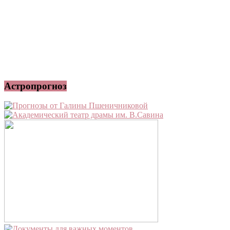
Астропрогноз