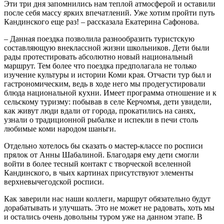
Эти три дня запомнились нам теплой атмосферой и оставили
после себя массу ярких впечатлений. Уже хотим пройти путь
Кандинского еще раз! ‒ рассказала Екатерина Сафонова.
‒ Данная поездка позволила разнообразить туристскую
составляющую внеклассной жизни школьников. Дети были
рады протестировать абсолютно новый национальный
маршрут. Тем более что поездка предполагала не только
изучение культуры и истории Коми края. Отчасти тур был и
гастрономическим, ведь в ходе него мы продегустировали
блюда национальной кухни. Имеет программа отношение и к
сельскому туризму: побывав в селе Керчомъя, дети увидели,
как живут люди вдали от города, прокатились на санях,
узнали о традиционной рыбалке и испекли в печи столь
любимые коми народом шаньги.
Отдельно хотелось бы сказать о мастер-классе по росписи
прялок от Анны Шабалиной. Благодаря ему дети смогли
войти в более тесный контакт с творческой вселенной
Кандинского, в чьих картинах присутствуют элементы
верхневычегодской росписи.
Как заверили нас наши коллеги, маршрут обязательно будут
дорабатывать и улучшать. Это не может не радовать, хоть мы
и остались очень довольны туром уже на данном этапе. В