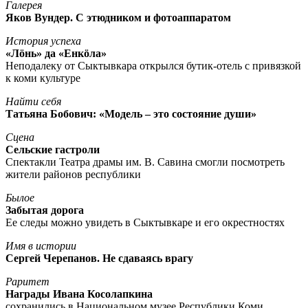
Галерея
Яков Вундер. С этюдником и фотоаппаратом
История успеха
«Лöнь» да «Енкöла»
Неподалеку от Сыктывкара открылся бутик-отель с привязкой
к коми культуре
Найти себя
Татьяна Бобович: «Модель – это состояние души»
Сцена
Сельские гастроли
Спектакли Театра драмы им. В. Савина смогли посмотреть
жители районов республики
Былое
Забытая дорога
Ее следы можно увидеть в Сыктывкаре и его окрестностях
Имя в истории
Сергей Черепанов. Не сдаваясь врагу
Раритет
Награды Ивана Косолапкина
сохранились в Национальном музее Республики Коми