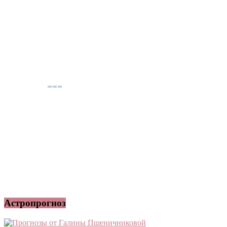
Астропрогноз