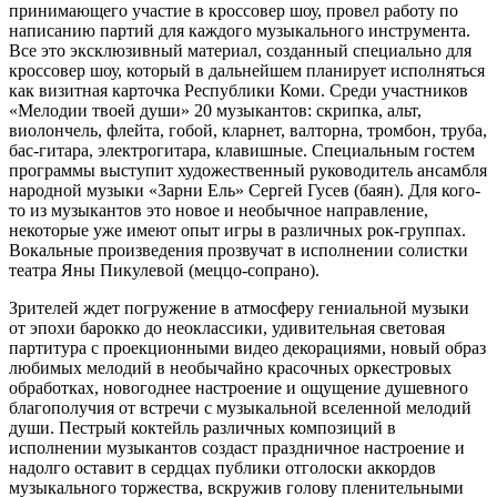
принимающего участие в кроссовер шоу, провел работу по
написанию партий для каждого музыкального инструмента.
Все это эксклюзивный материал, созданный специально для
кроссовер шоу, который в дальнейшем планирует исполняться
как визитная карточка Республики Коми. Среди участников
«Мелодии твоей души» 20 музыкантов: скрипка, альт,
виолончель, флейта, гобой, кларнет, валторна, тромбон, труба,
бас-гитара, электрогитара, клавишные. Специальным гостем
программы выступит художественный руководитель ансамбля
народной музыки «Зарни Ель» Сергей Гусев (баян). Для кого-
то из музыкантов это новое и необычное направление,
некоторые уже имеют опыт игры в различных рок-группах.
Вокальные произведения прозвучат в исполнении солистки
театра Яны Пикулевой (меццо-сопрано).
Зрителей ждет погружение в атмосферу гениальной музыки
от эпохи барокко до неоклассики, удивительная световая
партитура с проекционными видео декорациями, новый образ
любимых мелодий в необычайно красочных оркестровых
обработках, новогоднее настроение и ощущение душевного
благополучия от встречи с музыкальной вселенной мелодий
души. Пестрый коктейль различных композиций в
исполнении музыкантов создаст праздничное настроение и
надолго оставит в сердцах публики отголоски аккордов
музыкального торжества, вскружив голову пленительными