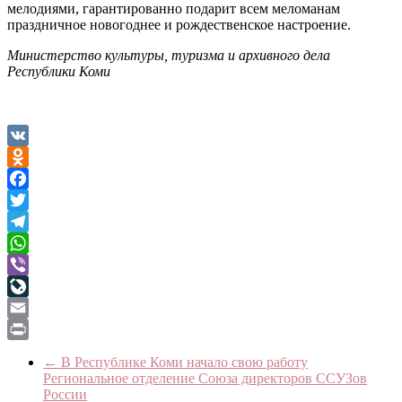
мелодиями, гарантированно подарит всем меломанам
праздничное новогоднее и рождественское настроение.
Министерство культуры, туризма и архивного дела
Республики Коми
VK
Odnoklassniki
Facebook
Twitter
Telegram
WhatsApp
Viber
LiveJournal
Email
Print
←
В Республике Коми начало свою работу
Региональное отделение Союза директоров ССУЗов
России