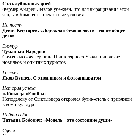
Сто клубничных дней
Фермер Андрей Лызлов убежден, что для выращивания этой
ягоды в Коми есть прекрасные условия
На посту
Денис Кнутарев: «Дорожная безопасность – наше общее
дело»
Экотур
Туманная Народная
Самая высокая вершина Приполярного Урала привлекает
новичков и опытных туристов
Галерея
Яков Вундер. С этюдником и фотоаппаратом
История успеха
«Лöнь» да «Енкöла»
Неподалеку от Сыктывкара открылся бутик-отель с привязкой
к коми культуре
Найти себя
Татьяна Бобович: «Модель – это состояние души»
Сцена