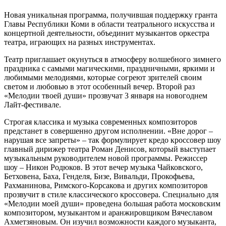
Новая уникальная программа, получившая поддержку гранта
Главы Республики Коми в области театрального искусства и
концертной деятельности, объединит музыкантов оркестра
театра, играющих на разных инструментах.
Театр приглашает окунуться в атмосферу волшебного зимнего
праздника с самыми магическими, праздничными, яркими и
любимыми мелодиями, которые согреют зрителей своим
светом и любовью в этот особенный вечер. Второй раз
«Мелодии твоей души» прозвучат 3 января на новогоднем
Лайт-фестивале.
Строгая классика и музыка современных композиторов
предстанет в совершенно другом исполнении. «Вне дорог –
нарушая все запреты» – так формулирует кредо кроссовер шоу
главный дирижер театра Роман Денисов, который выступает
музыкальным руководителем новой программы. Режиссер
шоу – Никон Родюков. В этот вечер музыка Чайковского,
Бетховена, Баха, Генделя, Бизе, Вивальди, Прокофьева,
Рахманинова, Римского-Корсакова и других композиторов
прозвучит в стиле классического кроссовера. Специально для
«Мелодии моей души» проведена большая работа московским
композитором, музыкантом и аранжировщиком Вячеславом
Ахметзяновым. Он изучил возможности каждого музыканта,