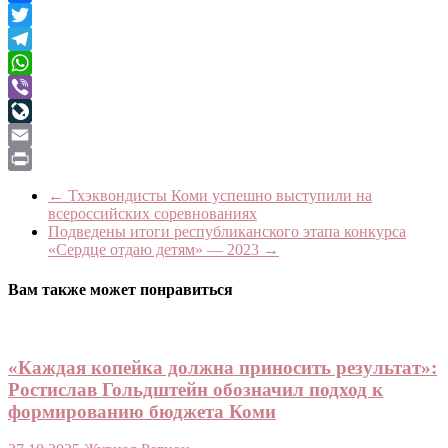
Facebook
Twitter
Telegram
WhatsApp
Viber
LiveJournal
Email
Print
←
Тхэквондисты Коми успешно выступили на
всероссийских соревнованиях
Подведены итоги республиканского этапа конкурса
«Сердце отдаю детям» — 2023
→
Вам также может понравиться
«Каждая копейка должна приносить результат»:
Ростислав Гольдштейн обозначил подход к
формированию бюджета Коми