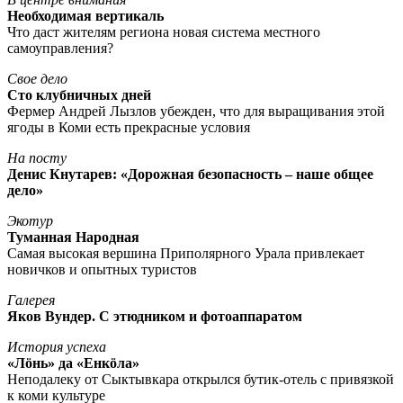
Необходимая вертикаль
Что даст жителям региона новая система местного
самоуправления?
Свое дело
Сто клубничных дней
Фермер Андрей Лызлов убежден, что для выращивания этой
ягоды в Коми есть прекрасные условия
На посту
Денис Кнутарев: «Дорожная безопасность – наше общее
дело»
Экотур
Туманная Народная
Самая высокая вершина Приполярного Урала привлекает
новичков и опытных туристов
Галерея
Яков Вундер. С этюдником и фотоаппаратом
История успеха
«Лöнь» да «Енкöла»
Неподалеку от Сыктывкара открылся бутик-отель с привязкой
к коми культуре