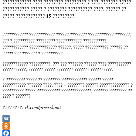
???????????? ???? ???????? ????????? ? ???, ??????? ?????
??????????? ????? ? ???????? ?????????? ????. ?????? ??
????? ???????????? 15 ?????????.
???????????? ???????????? ?????? ???????? ???????????? ???????,
??? ? ?????????? ????????? ???????????? ???????????,
???????????? ????????????? ??????, ????? ??????????? ?????? ??
????? ??? ??????? ? ??????????.
???????????? ??????????, ??? ??? ??????? ?????? ???? ???????????
???????????, ??????? ????? ???????? ??????? ??????????.
? ????????? ????? ?? ???????? ???????????? ?????? ?????
??????????? ??????? ????. ???? – ???????? ?????? ?????????????? ?
?????????? ????? ??????????? ??????????????, ??????? ???????? ??
???? ? ???????.
????????: vk.com/pressrkomi
VK
Odnoklassniki