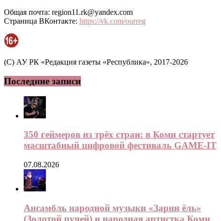
Общая почта: region11.rk@yandex.com
Страница ВКонтакте:
https://vk.com/ourreg
(C) АУ РК «Редакция газеты «Республика», 2017-2026
Последние записи
350 геймеров из трёх стран: в Коми стартует
масштабный цифровой фестиваль GAME-IT
07.08.2026
Ансамбль народной музыки «Зарни ёль»
(Золотой ручей) и народная артистка Коми